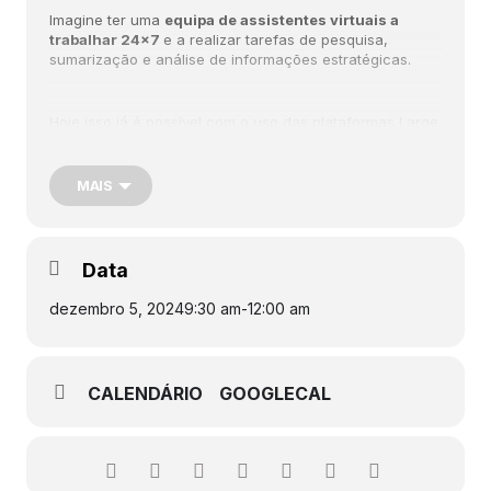
Imagine ter uma
equipa de assistentes virtuais a
trabalhar 24×7
e a realizar tarefas de pesquisa,
sumarização e análise de informações estratégicas.
Hoje isso já é possível com o uso das plataformas Large
Language Models (LLM) como o OpenAI chatGPT, o
LLAMA da META ou o Gemini do Google.
MAIS
Os Agentes Inteligentes no Marketing é um evento que
se realiza no dia 5 de dezembro de 2024, em Lisboa.
Data
Mais informações sobre este evento poderão ser
obtidas aqui.
dezembro 5, 2024
9:30 am
-
12:00 am
CALENDÁRIO
GOOGLECAL