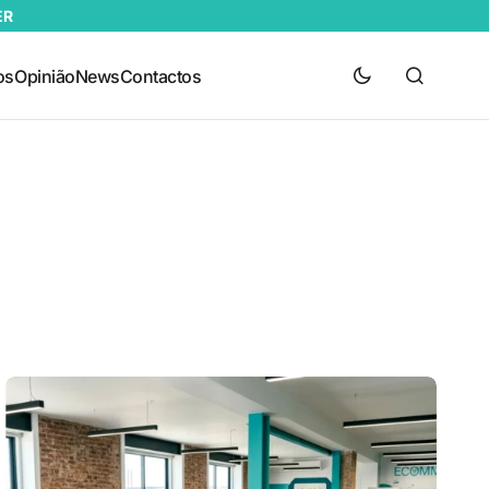
ER
os
Opinião
News
Contactos