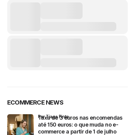
ECOMMERCE NEWS
por Tiago Pinto
Taxa de 3 euros nas encomendas
até 150 euros: o que muda no e-
commerce a partir de 1 de julho