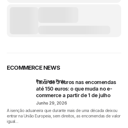
ECOMMERCE NEWS
por Tiago Pinto
Taxa de 3 euros nas encomendas
até 150 euros: o que muda no e-
commerce a partir de 1 de julho
Junho 29, 2026
A isenção aduaneira que durante mais de uma década deixou
entrar na União Europeia, sem direitos, as encomendas de valor
igual…