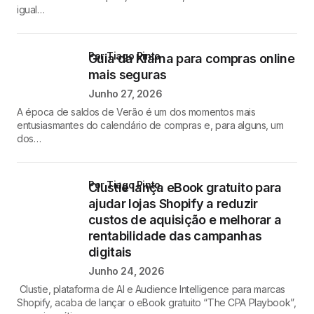
igual…
por Tiago Pinto
Guia da Klarna para compras online
mais seguras
Junho 27, 2026
A época de saldos de Verão é um dos momentos mais
entusiasmantes do calendário de compras e, para alguns, um
dos…
por Tiago Pinto
Clustie lança eBook gratuito para
ajudar lojas Shopify a reduzir
custos de aquisição e melhorar a
rentabilidade das campanhas
digitais
Junho 24, 2026
Clustie, plataforma de AI e Audience Intelligence para marcas
Shopify, acaba de lançar o eBook gratuito “The CPA Playbook”,