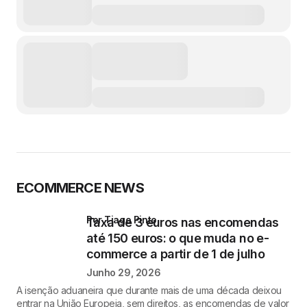
ECOMMERCE NEWS
por Tiago Pinto
Taxa de 3 euros nas encomendas
até 150 euros: o que muda no e-
commerce a partir de 1 de julho
Junho 29, 2026
A isenção aduaneira que durante mais de uma década deixou
entrar na União Europeia, sem direitos, as encomendas de valor