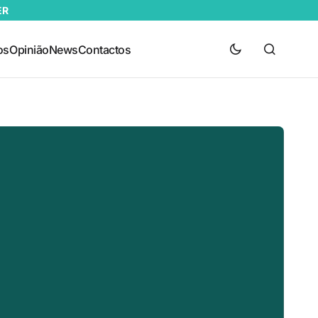
ER
os
Opinião
News
Contactos