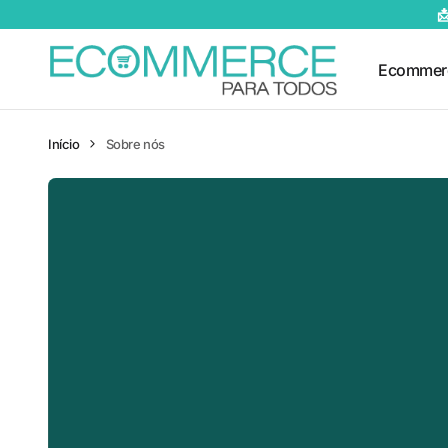

Ecommer
Início
Sobre nós