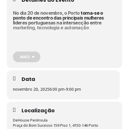
No dia 20 de novembro, o Porto
torna-se o
ponto de encontro das principais mulheres
líderes portuguesas na intersecção entre
marketing, tecnologia e automação
Junte-se a um círculo exclusivo de mulheres em cargos de
CxO que estão a moldar o futuro da experiência do cliente,
dos dados e da ética, da IA e do Martech. Prepare-se
MAIS
para
insights
exclusivos e cuidadosamente selecionados,
conexões únicas e um ambiente vibrante onde a liderança
se encontra com a inovação e a criatividade — terminando
com um espaço dedicado ao networking num cenário
Data
inspirador no Porto.
novembro 20, 2025
6:00 pm
-
9:00 pm
Localização
DeHouse Península
Praça do Bom Sucesso 159 Piso 1, 4150-146 Porto