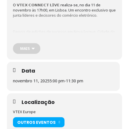
O
𝗩𝗧𝗘𝗫 𝗖𝗢𝗡𝗡𝗘𝗖𝗧 𝗟𝗜𝗩𝗘
realiza-se, no dia 11 de
novembro às 17h00, em Lisboa. Um encontro exclusivo que
junta líderes e decisores do comércio eletrónico.
Depois de edições de sucesso em Nova Iorque, Cidade do
México e Barcelona, o evento chega agora a Lisboa para
uma tarde e noite cheias de inspiração, networking e
partilha de experiências reais de inovação.
MAIS
E atenção: o 𝗥𝗮𝗳𝗮𝗲𝗹 𝗡𝗮𝗱𝗮𝗹 🎾 vai estar presente para falar
sobre 𝗹𝗶𝗱𝗲𝗿𝗮𝗻𝗰̧𝗮, 𝗱𝗶𝘀𝗰𝗶𝗽𝗹𝗶𝗻𝗮 𝗲 𝘀𝘂𝗽𝗲𝗿𝗮𝗰̧𝗮̃𝗼, valores que
Data
também impulsionam o Digital
novembro 11, 2025
5:00 pm
-
11:30 pm
Localização
VTEX Europe
OUTROS EVENTOS