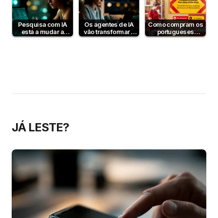
Pesquisa com IA
Os agentes de IA
Como compram os
está a mudar a
vão transformar o
portugueses
decisão de compra
e-commerce até
online? Estudo DHL
2030
2026
JÁ LESTE?