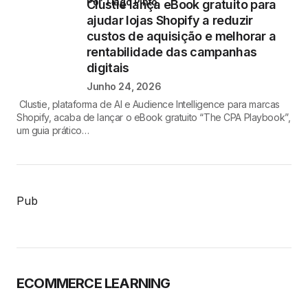
por Tiago Pinto
Clustie lança eBook gratuito para
ajudar lojas Shopify a reduzir
custos de aquisição e melhorar a
rentabilidade das campanhas
digitais
Junho 24, 2026
Clustie, plataforma de AI e Audience Intelligence para marcas
Shopify, acaba de lançar o eBook gratuito “The CPA Playbook”,
um guia prático…
Pub
ECOMMERCE LEARNING