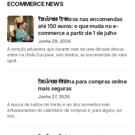
ECOMMERCE NEWS
por Tiago Pinto
Taxa de 3 euros nas encomendas
até 150 euros: o que muda no e-
commerce a partir de 1 de julho
Junho 29, 2026
A isenção aduaneira que durante mais de uma década deixou
entrar na União Europeia, sem direitos, as encomendas de valor
igual…
por Tiago Pinto
Guia da Klarna para compras online
mais seguras
Junho 27, 2026
A época de saldos de Verão é um dos momentos mais
entusiasmantes do calendário de compras e, para alguns, um
dos…