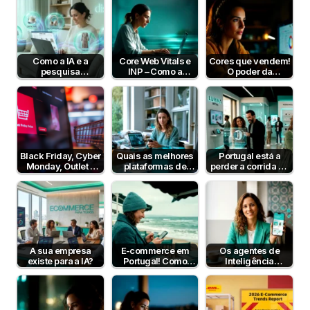
Como a IA e a
Core Web Vitals e
Cores que vendem!
pesquisa
INP – Como a
O poder da
semântica podem
Velocidade e
psicologia da cor
aumentar a taxa de
Interatividade do…
para aumentar…
conversão?
Black Friday, Cyber
Quais as melhores
Portugal está a
Monday, Outlet e
plataformas de
perder a corrida da
Dia sem IVA! Posso
pagamento em
IA no e-commerce
comunicar?
Portugal em 2026?
— mas…
A sua empresa
E-commerce em
Os agentes de
existe para a IA?
Portugal! Como
Inteligência
funciona?
Artificial já
compram por nós
— e o…