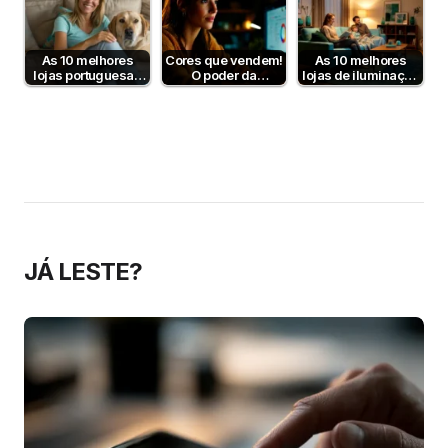
As 10 melhores
Cores que vendem!
As 10 melhores
lojas portuguesas
O poder da
lojas de iluminação
de produtos para
psicologia da cor
em Portugal
animais
para aumentar…
JÁ LESTE?