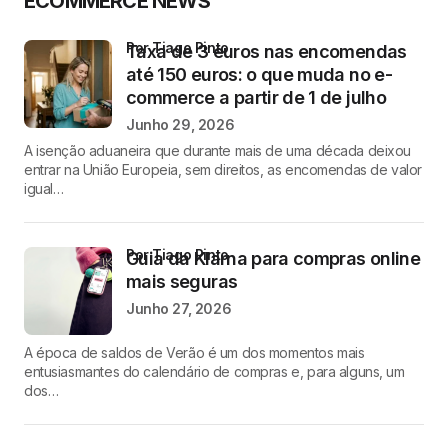
ECOMMERCE NEWS
por Tiago Pinto
Taxa de 3 euros nas encomendas
até 150 euros: o que muda no e-
commerce a partir de 1 de julho
Junho 29, 2026
A isenção aduaneira que durante mais de uma década deixou
entrar na União Europeia, sem direitos, as encomendas de valor
igual…
por Tiago Pinto
Guia da Klarna para compras online
mais seguras
Junho 27, 2026
A época de saldos de Verão é um dos momentos mais
entusiasmantes do calendário de compras e, para alguns, um
dos…