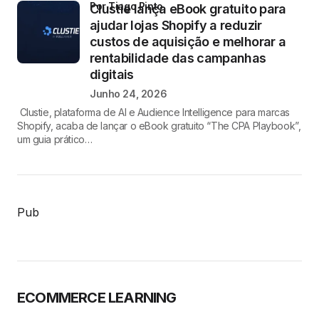
por Tiago Pinto
Clustie lança eBook gratuito para
ajudar lojas Shopify a reduzir
custos de aquisição e melhorar a
rentabilidade das campanhas
digitais
Junho 24, 2026
Clustie, plataforma de AI e Audience Intelligence para marcas
Shopify, acaba de lançar o eBook gratuito “The CPA Playbook”,
um guia prático…
Pub
ECOMMERCE LEARNING