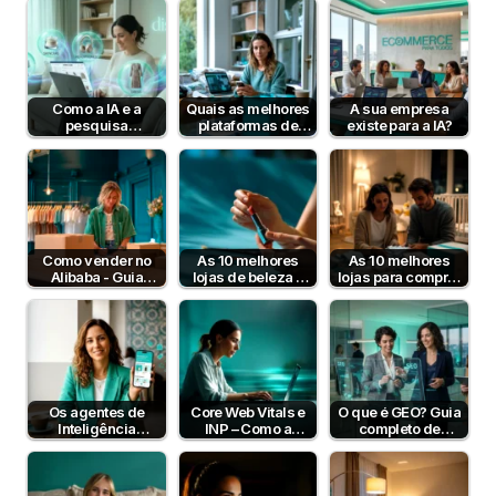
Como a IA e a
Quais as melhores
A sua empresa
pesquisa
plataformas de
existe para a IA?
semântica podem
pagamento em
aumentar a taxa de
Portugal em 2026?
conversão?
Como vender no
As 10 melhores
As 10 melhores
Alibaba - Guia
lojas de beleza e
lojas para comprar
Completo para
cosmética online
artigos para bebé
Empresas B2B em
em Portugal
Portugal
Os agentes de
Core Web Vitals e
O que é GEO? Guia
Inteligência
INP – Como a
completo de
Artificial já
Velocidade e
Generative Engine
compram por nós
Interatividade do…
Optimization…
— e o…