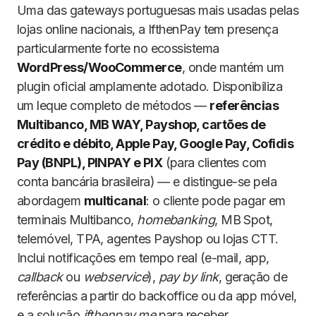
Uma das gateways portuguesas mais usadas pelas
lojas online nacionais, a IfthenPay tem presença
particularmente forte no ecossistema
WordPress/WooCommerce
, onde mantém um
plugin oficial amplamente adotado. Disponibiliza
um leque completo de métodos —
referências
Multibanco, MB WAY, Payshop, cartões de
crédito e débito, Apple Pay, Google Pay, Cofidis
Pay (BNPL), PINPAY e PIX
(para clientes com
conta bancária brasileira) — e distingue-se pela
abordagem
multicanal
: o cliente pode pagar em
terminais Multibanco,
homebanking
, MB Spot,
telemóvel, TPA, agentes Payshop ou lojas CTT.
Inclui notificações em tempo real (e-mail, app,
callback
ou
webservice
),
pay by link
, geração de
referências a partir do backoffice ou da app móvel,
e a solução
ifthenpay.me
para receber