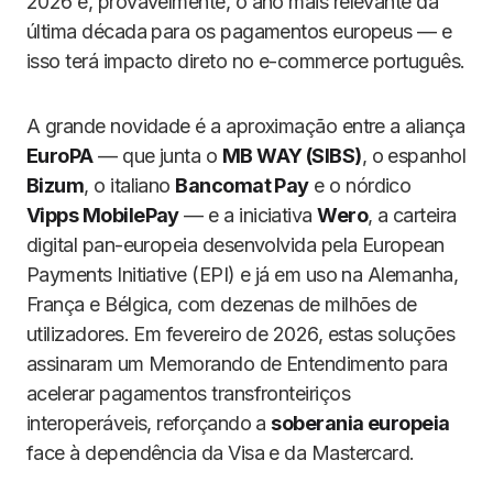
2026 é, provavelmente, o ano mais relevante da
última década para os pagamentos europeus — e
isso terá impacto direto no e-commerce português.
A grande novidade é a aproximação entre a aliança
EuroPA
— que junta o
MB WAY (SIBS)
, o espanhol
Bizum
, o italiano
Bancomat Pay
e o nórdico
Vipps MobilePay
— e a iniciativa
Wero
, a carteira
digital pan-europeia desenvolvida pela European
Payments Initiative (EPI) e já em uso na Alemanha,
França e Bélgica, com dezenas de milhões de
utilizadores. Em fevereiro de 2026, estas soluções
assinaram um Memorando de Entendimento para
acelerar pagamentos transfronteiriços
interoperáveis, reforçando a
soberania europeia
face à dependência da Visa e da Mastercard.