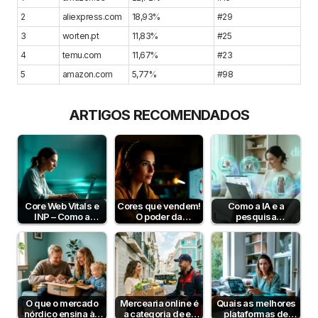
2
aliexpress.com
18,93%
#29
3
worten.pt
11,83%
#25
4
temu.com
11,67%
#23
5
amazon.com
5,77%
#98
ARTIGOS RECOMENDADOS
Core Web Vitals e
Cores que vendem!
Como a IA e a
INP – Como a
O poder da
pesquisa
Velocidade e
psicologia da cor
semântica podem
Interatividade do…
para aumentar…
aumentar a taxa de
conversão?
O que o mercado
Mercearia online é
Quais as melhores
nórdico ensina às
a categoria de e-
plataformas de