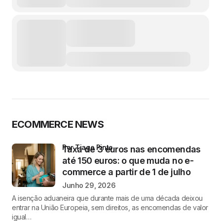
ECOMMERCE NEWS
por Tiago Pinto
Taxa de 3 euros nas encomendas
até 150 euros: o que muda no e-
commerce a partir de 1 de julho
Junho 29, 2026
A isenção aduaneira que durante mais de uma década deixou
entrar na União Europeia, sem direitos, as encomendas de valor
igual…