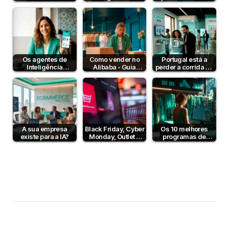
lojas online
commerce que
pagamento em
portuguesas?
mais cresce em
Portugal em 2026?
2026
Os agentes de
Como vender no
Portugal está a
Inteligência
Alibaba - Guia
perder a corrida da
Artificial já
Completo para
IA no e-commerce
compram por nós
Empresas B2B em
— mas…
— e o…
Portugal
A sua empresa
Black Friday, Cyber
Os 10 melhores
existe para a IA?
Monday, Outlet e
programas de
Dia sem IVA! Posso
faturação para lojas
comunicar?
online