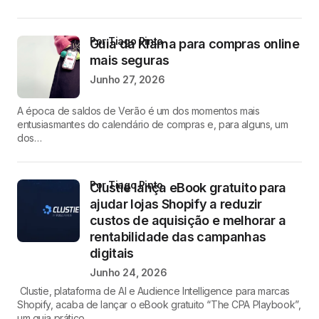
por Tiago Pinto
Guia da Klarna para compras online
mais seguras
Junho 27, 2026
A época de saldos de Verão é um dos momentos mais
entusiasmantes do calendário de compras e, para alguns, um
dos…
por Tiago Pinto
Clustie lança eBook gratuito para
ajudar lojas Shopify a reduzir
custos de aquisição e melhorar a
rentabilidade das campanhas
digitais
Junho 24, 2026
Clustie, plataforma de AI e Audience Intelligence para marcas
Shopify, acaba de lançar o eBook gratuito “The CPA Playbook”,
um guia prático…