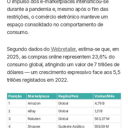
O impulso dos e-marketplaces intensificou-se
durante a pandemia e, mesmo após o fim das
restrições, o comércio eletrónico manteve um
espaço consolidado no comportamento de
consumo.
Segundo dados do
Webretailer
, estima-se que, em
2025, as compras online representem 23,6% do
consumo global, atingindo um valor de 7 triliões de
dólares — um crescimento expressivo face aos 5,5
triliões registados em 2022.
Posição
Marketplace
Região/País
Visitas/Mês
1
Amazon
Global
4,79 B
2
eBay
Global
1,21 B
3
Rakuten
Global
563,37 M
4
Shopee
Sudeste Asiático
559,59 M