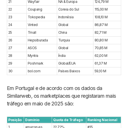
21
Wayfair
NA & Europa
124,79 M
22
Coupang
Coreia do Sul
115,00 M
23
Tokopedia
Indonésia
108,10 M
24
Vinted
Global
86,87 M
25
Tmall
China
82,71 M
26
Hepsiburada
Turquia
80,80 M
27
ASOS
Global
70,85 M
28
Myntra
Índia
62,00 M
29
Poshmark
Global/EUA
61,37 M
30
bol.com
Países Baixos
59,10 M
Em Portugal e de acordo com os dados da
Similarweb, os marketplaces que registaram mais
tráfego em maio de 2025 são:
Posição
Domínio
Quota de Tráfego
Ranking Nacional
1
amazon.es
22,72%
#15