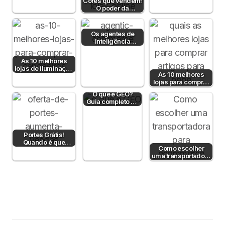
Cores que vendem!
Completo para
O poder da
Empresas B2B em
psicologia da cor
Portugal
para aumentar…
Os agentes de
Inteligência
Artificial já
compram por nós
As 10 melhores
— e o…
lojas de iluminação
As 10 melhores
em Portugal
lojas para comprar
artigos para bebé
O que é GEO?
Guia completo de
Generative
Engine
Optimization…
Portes Grátis!
Quando é que
Como escolher
fazem sentido?
uma transportadora
para e-commerce:
Guia Prático