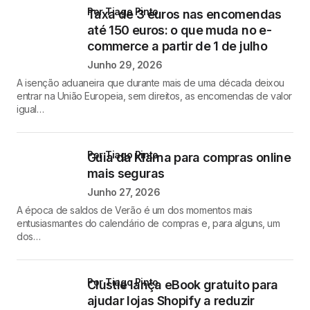
por Tiago Pinto
Taxa de 3 euros nas encomendas
até 150 euros: o que muda no e-
commerce a partir de 1 de julho
Junho 29, 2026
A isenção aduaneira que durante mais de uma década deixou
entrar na União Europeia, sem direitos, as encomendas de valor
igual…
por Tiago Pinto
Guia da Klarna para compras online
mais seguras
Junho 27, 2026
A época de saldos de Verão é um dos momentos mais
entusiasmantes do calendário de compras e, para alguns, um
dos…
por Tiago Pinto
Clustie lança eBook gratuito para
ajudar lojas Shopify a reduzir