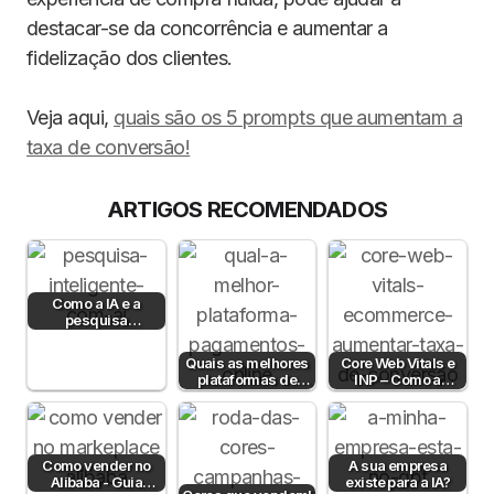
destacar-se da concorrência e aumentar a
fidelização dos clientes.
Veja aqui,
quais são os 5 prompts que aumentam a
taxa de conversão!
ARTIGOS RECOMENDADOS
Como a IA e a
pesquisa
semântica podem
aumentar a taxa de
Quais as melhores
Core Web Vitals e
conversão?
plataformas de
INP – Como a
pagamento em
Velocidade e
Portugal em 2026?
Interatividade do…
Como vender no
A sua empresa
Alibaba - Guia
existe para a IA?