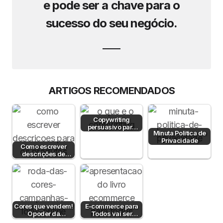
e pode ser a chave para o
sucesso do seu negócio.
ARTIGOS RECOMENDADOS
Copywriting
persuasivo para
Minuta Politica de
aumentar a taxa de
Privacidade
conversão
Como escrever
descrições de
produto?
Cores que vendem!
E-commerce para
O poder da
Todos vai ser
psicologia da cor
apresentado no E-