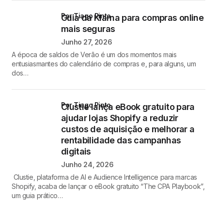
por Tiago Pinto
Guia da Klarna para compras online
mais seguras
Junho 27, 2026
A época de saldos de Verão é um dos momentos mais
entusiasmantes do calendário de compras e, para alguns, um
dos…
por Tiago Pinto
Clustie lança eBook gratuito para
ajudar lojas Shopify a reduzir
custos de aquisição e melhorar a
rentabilidade das campanhas
digitais
Junho 24, 2026
Clustie, plataforma de AI e Audience Intelligence para marcas
Shopify, acaba de lançar o eBook gratuito “The CPA Playbook”,
um guia prático…