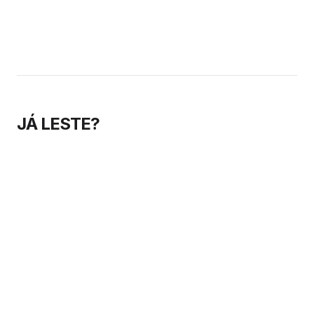
para aumentar…
commerce Connect
2025
JÁ LESTE?