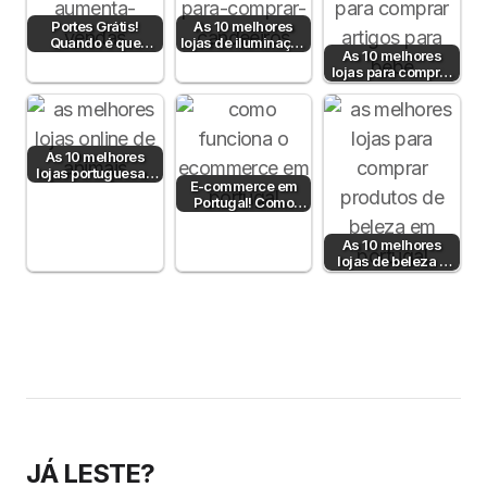
Portes Grátis!
As 10 melhores
Quando é que
lojas de iluminação
As 10 melhores
fazem sentido?
em Portugal
lojas para comprar
artigos para bebé
As 10 melhores
lojas portuguesas
E-commerce em
de produtos para
Portugal! Como
animais
funciona?
As 10 melhores
lojas de beleza e
cosmética online
em Portugal
JÁ LESTE?