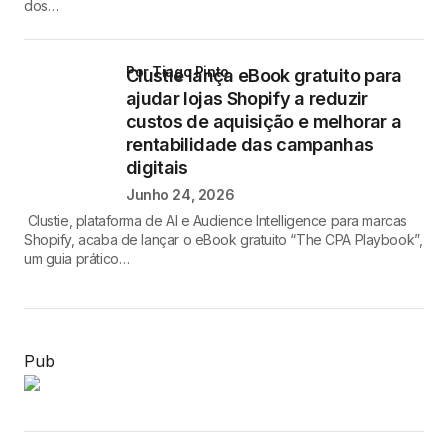
dos…
por Tiago Pinto
Clustie lança eBook gratuito para
ajudar lojas Shopify a reduzir
custos de aquisição e melhorar a
rentabilidade das campanhas
digitais
Junho 24, 2026
Clustie, plataforma de AI e Audience Intelligence para marcas
Shopify, acaba de lançar o eBook gratuito “The CPA Playbook”,
um guia prático…
Pub