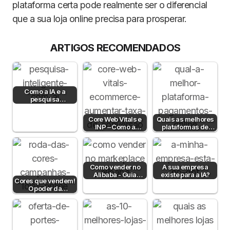
plataforma certa pode realmente ser o diferencial
que a sua loja online precisa para prosperar.
ARTIGOS RECOMENDADOS
Como a IA e a
pesquisa
semântica podem
aumentar a taxa de
Core Web Vitals e
Quais as melhores
conversão?
INP – Como a
plataformas de
Velocidade e
pagamento em
Interatividade do…
Portugal em 2026?
Como vender no
A sua empresa
Alibaba - Guia
existe para a IA?
Cores que vendem!
Completo para
O poder da
Empresas B2B em
psicologia da cor
Portugal
para aumentar…