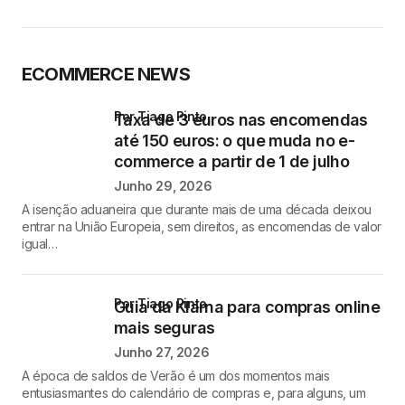
ECOMMERCE NEWS
por Tiago Pinto
Taxa de 3 euros nas encomendas
até 150 euros: o que muda no e-
commerce a partir de 1 de julho
Junho 29, 2026
A isenção aduaneira que durante mais de uma década deixou
entrar na União Europeia, sem direitos, as encomendas de valor
igual…
por Tiago Pinto
Guia da Klarna para compras online
mais seguras
Junho 27, 2026
A época de saldos de Verão é um dos momentos mais
entusiasmantes do calendário de compras e, para alguns, um