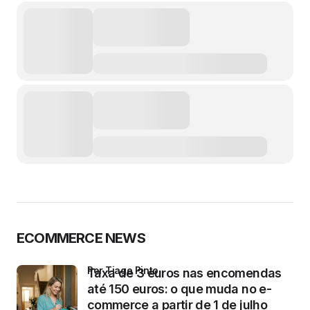
ECOMMERCE NEWS
por Tiago Pinto
Taxa de 3 euros nas encomendas
até 150 euros: o que muda no e-
commerce a partir de 1 de julho