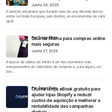
Junho 29, 2026
A isenção aduaneira que durante mais de uma década deixou
entrar na União Europeia, sem direitos, as encomendas de valor
igual…
por Tiago Pinto
Guia da Klarna para compras online
mais seguras
Junho 27, 2026
A época de saldos de Verão é um dos momentos mais
entusiasmantes do calendário de compras e, para alguns, um
dos…
por Tiago Pinto
Clustie lança eBook gratuito para
ajudar lojas Shopify a reduzir
custos de aquisição e melhorar a
rentabilidade das campanhas
digitais