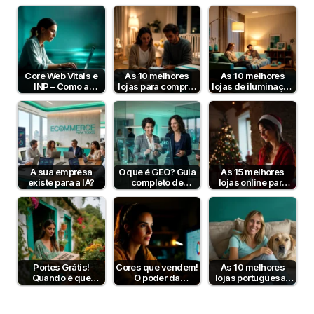
semântica podem
Completo para
pagamento em
aumentar a taxa de
Empresas B2B em
Portugal em 2026?
conversão?
Portugal
Core Web Vitals e
As 10 melhores
As 10 melhores
INP – Como a
lojas para comprar
lojas de iluminação
Velocidade e
artigos para bebé
em Portugal
Interatividade do…
A sua empresa
O que é GEO? Guia
As 15 melhores
existe para a IA?
completo de
lojas online para
Generative Engine
comprar prendas
Optimization…
de Natal em
Portugal
Portes Grátis!
Cores que vendem!
As 10 melhores
Quando é que
O poder da
lojas portuguesas
fazem sentido?
psicologia da cor
de produtos para
para aumentar…
animais