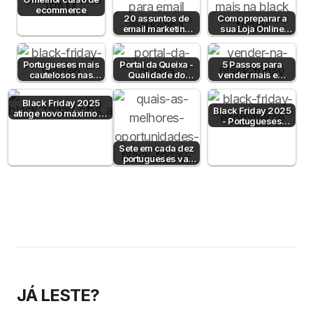
ecommerce
20 assuntos de
Como preparar a
email marketing
sua Loja Online
para a Black Friday
para a Black Friday
Portugueses mais
Portal da Queixa -
5 Passos para
cautelosos nas
Qualidade do
vender mais em
compras da Black
produto ultrapassa
Marketplace na
Friday
a logística…
Black Friday
Black Friday 2025
Black Friday 2025
atinge novo máximo no
- Portugueses
online com crescimento
gastam mais
de 126%
Sete em cada dez
portugueses vai
fazer compras na
Black Friday
JÁ LESTE?