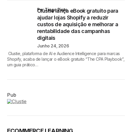
por Tiago Pinto
Clustie lança eBook gratuito para
ajudar lojas Shopify a reduzir
custos de aquisição e melhorar a
rentabilidade das campanhas
digitais
Junho 24, 2026
Clustie, plataforma de AI e Audience Intelligence para marcas
Shopify, acaba de lançar o eBook gratuito “The CPA Playbook”,
um guia prático…
Pub
ECOMMERCE LEARNING