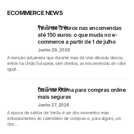
ECOMMERCE NEWS
por Tiago Pinto
Taxa de 3 euros nas encomendas
até 150 euros: o que muda no e-
commerce a partir de 1 de julho
Junho 29, 2026
A isenção aduaneira que durante mais de uma década deixou
entrar na União Europeia, sem direitos, as encomendas de valor
igual…
por Tiago Pinto
Guia da Klarna para compras online
mais seguras
Junho 27, 2026
A época de saldos de Verão é um dos momentos mais
entusiasmantes do calendário de compras e, para alguns, um
dos…