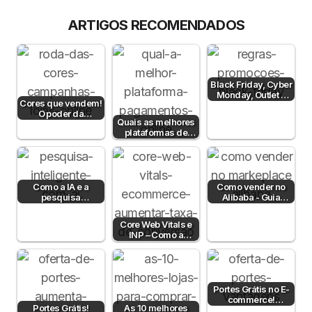
ARTIGOS RECOMENDADOS
Black Friday, Cyber
Monday, Outlet e
Cores que vendem!
Dia sem IVA! Posso
O poder da
comunicar?
Quais as melhores
psicologia da cor
plataformas de
para aumentar…
pagamento em
Portugal em 2026?
Como a IA e a
Como vender no
pesquisa
Alibaba - Guia
semântica podem
Completo para
aumentar a taxa de
Empresas B2B em
Core Web Vitals e
conversão?
Portugal
INP – Como a
Velocidade e
Interatividade do…
Portes Grátis no E-
commerce!
Portes Grátis!
As 10 melhores
Vantagens e