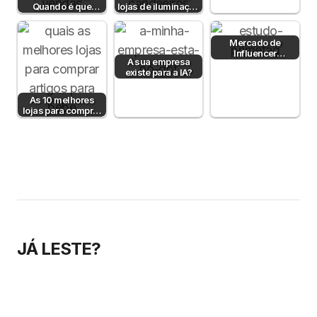
Quando é que
lojas de iluminação
Estratégias
fazem sentido?
em Portugal
Mercado de
Influencer
A sua empresa
Marketing cresce
existe para a IA?
em Portugal
As 10 melhores
lojas para comprar
artigos para bebé
JÁ LESTE?