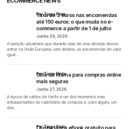
ECOMMERCE NEWS
por Tiago Pinto
Taxa de 3 euros nas encomendas
até 150 euros: o que muda no e-
commerce a partir de 1 de julho
Junho 29, 2026
A isenção aduaneira que durante mais de uma década deixou
entrar na União Europeia, sem direitos, as encomendas de valor
igual…
por Tiago Pinto
Guia da Klarna para compras online
mais seguras
Junho 27, 2026
A época de saldos de Verão é um dos momentos mais
entusiasmantes do calendário de compras e, para alguns, um
dos…
por Tiago Pinto
Clustie lança eBook gratuito para