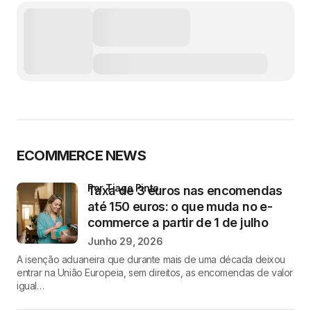
ECOMMERCE NEWS
por Tiago Pinto
Taxa de 3 euros nas encomendas
até 150 euros: o que muda no e-
commerce a partir de 1 de julho
Junho 29, 2026
A isenção aduaneira que durante mais de uma década deixou
entrar na União Europeia, sem direitos, as encomendas de valor
igual…