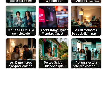
existe para a IA?
O poder da
Alibaba - Guia
psicologia da cor
Completo para
para aumentar…
Empresas B2B em
Portugal
O que é GEO? Guia
Black Friday, Cyber
As 10 melhores
completo de
Monday, Outlet e
lojas de iluminação
Generative Engine
Dia sem IVA! Posso
em Portugal
Optimization…
comunicar?
As 10 melhores
Portes Grátis!
Portugal está a
lojas para comprar
Quando é que
perder a corrida da
artigos para bebé
fazem sentido?
IA no e-commerce
— mas…