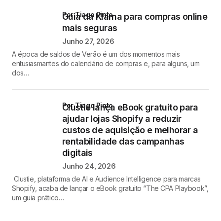
por Tiago Pinto
Guia da Klarna para compras online
mais seguras
Junho 27, 2026
A época de saldos de Verão é um dos momentos mais
entusiasmantes do calendário de compras e, para alguns, um
dos…
por Tiago Pinto
Clustie lança eBook gratuito para
ajudar lojas Shopify a reduzir
custos de aquisição e melhorar a
rentabilidade das campanhas
digitais
Junho 24, 2026
Clustie, plataforma de AI e Audience Intelligence para marcas
Shopify, acaba de lançar o eBook gratuito “The CPA Playbook”,
um guia prático…