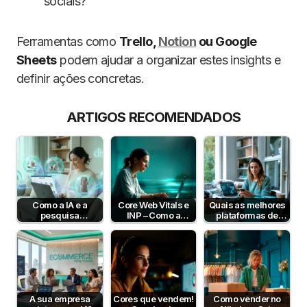
sociais?
Ferramentas como
Trello,
Notion
ou Google
Sheets
podem ajudar a organizar estes insights e
definir ações concretas.
ARTIGOS RECOMENDADOS
Como a IA e a
Core Web Vitals e
Quais as melhores
pesquisa
INP – Como a
plataformas de
semântica podem
Velocidade e
pagamento em
aumentar a taxa de
Interatividade do…
Portugal em 2026?
conversão?
A sua empresa
Cores que vendem!
Como vender no