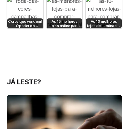
Cores que vendem!
As 15 melhores
As 10 melhores
O poder da
lojas online para
lojas de iluminação
psicologia da cor
comprar prendas
em Portugal
para aumentar…
de Natal em
Portugal
JÁ LESTE?