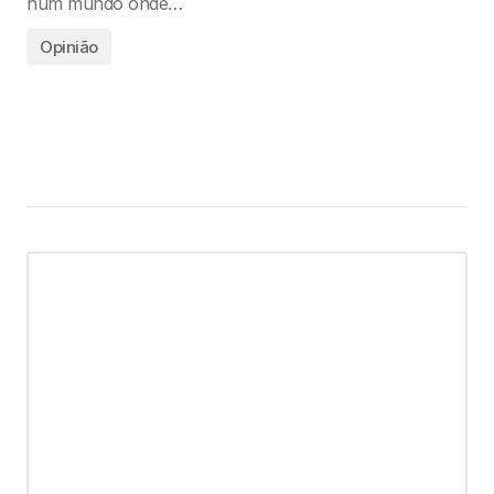
num mundo onde…
Opinião