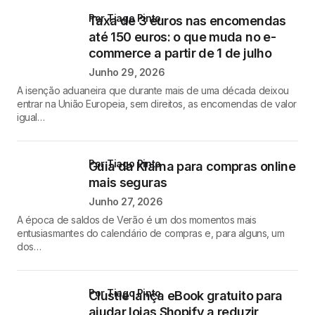
por Tiago Pinto
Taxa de 3 euros nas encomendas
até 150 euros: o que muda no e-
commerce a partir de 1 de julho
Junho 29, 2026
A isenção aduaneira que durante mais de uma década deixou
entrar na União Europeia, sem direitos, as encomendas de valor
igual…
por Tiago Pinto
Guia da Klarna para compras online
mais seguras
Junho 27, 2026
A época de saldos de Verão é um dos momentos mais
entusiasmantes do calendário de compras e, para alguns, um
dos…
por Tiago Pinto
Clustie lança eBook gratuito para
ajudar lojas Shopify a reduzir