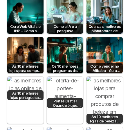
Core Web Vitals e
Como a IA e a
Quais as melhores
INP – Como a
pesquisa
plataformas de
Velocidade e
semântica podem
pagamento em
Interatividade do…
aumentar a taxa de
Portugal em 2026?
conversão?
As 10 melhores
Os 10 melhores
Como vender no
lojas para comprar
programas de
Alibaba - Guia
artigos para bebé
faturação para lojas
Completo para
online
Empresas B2B em
Portugal
As 10 melhores
lojas portuguesas
Portes Grátis!
de produtos para
Quando é que
animais
fazem sentido?
As 10 melhores
lojas de beleza e
cosmética online
em Portugal