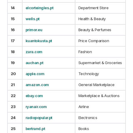
14
elcorteingles.pt
Department Store
15
wells.pt
Health & Beauty
16
primor.eu
Beauty & Perfumes
17
kuantokusta.pt
Price Comparison
18
zara.com
Fashion
19
auchan.pt
Supermarket & Groceries
20
apple.com
Technology
21
amazon.com
General Marketplace
22
ebay.com
Marketplace & Auctions
23
ryanair.com
Airline
24
radiopopular.pt
Electronics
25
bertrand.pt
Books