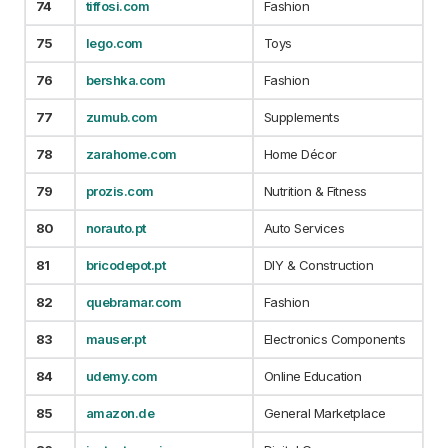
74
tiffosi.com
Fashion
75
lego.com
Toys
76
bershka.com
Fashion
77
zumub.com
Supplements
78
zarahome.com
Home Décor
79
prozis.com
Nutrition & Fitness
80
norauto.pt
Auto Services
81
bricodepot.pt
DIY & Construction
82
quebramar.com
Fashion
83
mauser.pt
Electronics Components
84
udemy.com
Online Education
85
amazon.de
General Marketplace