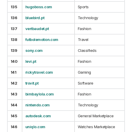
135
hugoboss.com
Sports
136
bluebird.pt
Technology
137
vertbaudet.pt
Fashion
138
futbolemotion.com
Travel
139
sony.com
Classifieds
140
levi.pt
Fashion
141
rickytravel.com
Gaming
142
trovit.pt
Software
143
bimbaylola.com
Fashion
144
nintendo.com
Technology
145
autodesk.com
General Marketplace
146
uniqlo.com
Watches Marketplace