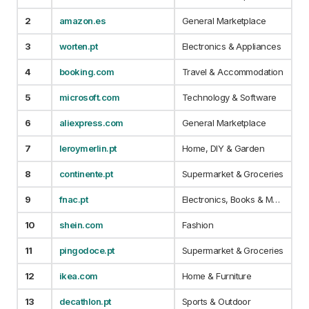
2
amazon.es
General Marketplace
3
worten.pt
Electronics & Appliances
4
booking.com
Travel & Accommodation
5
microsoft.com
Technology & Software
6
aliexpress.com
General Marketplace
7
leroymerlin.pt
Home, DIY & Garden
8
continente.pt
Supermarket & Groceries
9
fnac.pt
Electronics, Books & Media
10
shein.com
Fashion
11
pingodoce.pt
Supermarket & Groceries
12
ikea.com
Home & Furniture
13
decathlon.pt
Sports & Outdoor