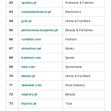
62
spartoo.pt
Footwear & Fashion
63
castroelectronica.pt
Electronics
64
jysk.pt
Home & Furniture
65
perfumesecompanhia.pt
Beauty & Perfumes
66
cortefiel.com
Fashion
67
almedina.net
Books
68
tradeinn.com
Sports
69
nike.com
Sportswear
70
beliani.pt
Home & Furniture
71
ubereats.com
Food Delivery
72
sephora.pt
Beauty
73
toysrus.pt
Toys