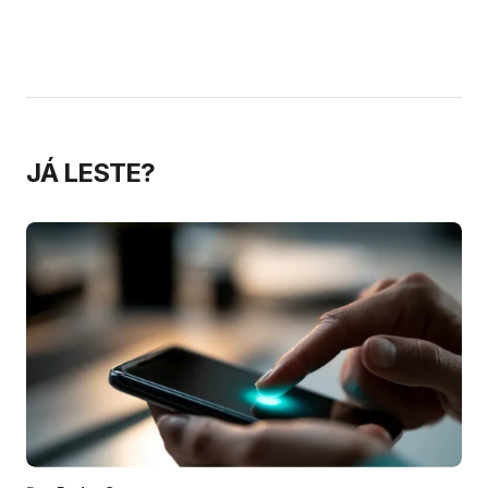
— e o…
JÁ LESTE?