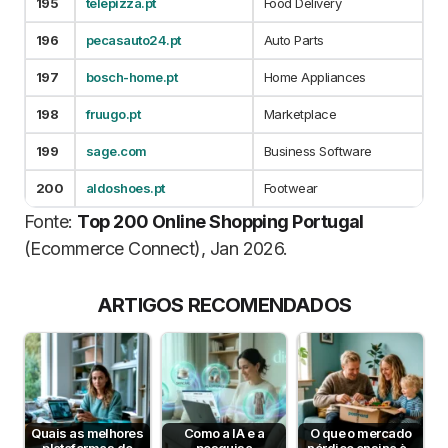
195
telepizza.pt
Food Delivery
196
pecasauto24.pt
Auto Parts
197
bosch-home.pt
Home Appliances
198
fruugo.pt
Marketplace
199
sage.com
Business Software
200
aldoshoes.pt
Footwear
Fonte:
Top 200 Online Shopping Portugal
(Ecommerce Connect), Jan 2026.
ARTIGOS RECOMENDADOS
Quais as melhores
Como a IA e a
O que o mercado