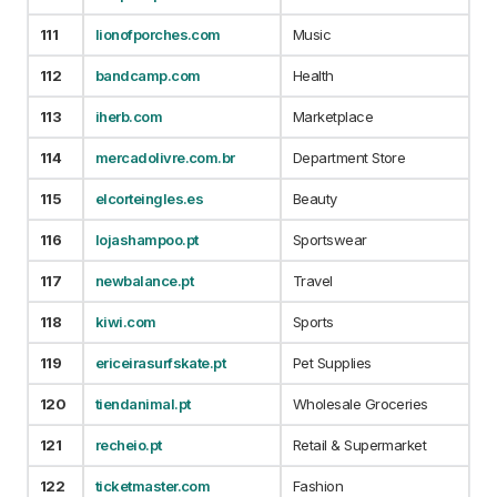
111
lionofporches.com
Music
112
bandcamp.com
Health
113
iherb.com
Marketplace
114
mercadolivre.com.br
Department Store
115
elcorteingles.es
Beauty
116
lojashampoo.pt
Sportswear
117
newbalance.pt
Travel
118
kiwi.com
Sports
119
ericeirasurfskate.pt
Pet Supplies
120
tiendanimal.pt
Wholesale Groceries
121
recheio.pt
Retail & Supermarket
122
ticketmaster.com
Fashion