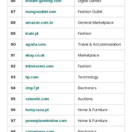
86
instant-gaming.com
Digital Games
87
mangooutlet.com
Fashion Outlet
88
amazon.com.br
General Marketplace
89
kiabi.pt
Fashion
90
agoda.com
Travel & Accommodation
91
ebay.co.uk
Marketplace
92
intimissimi.com
Fashion
93
hp.com
Technology
94
chip7.pt
Electronics
95
catawiki.com
Auctions
96
homycasa.pt
Home & Furniture
97
powerplanetonline.com
Home & Furniture
98
calzedonia.com
Electronics