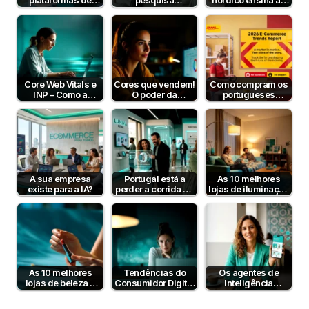
plataformas de
pesquisa
nórdico ensina às
pagamento em
semântica podem
lojas online
Portugal em 2026?
aumentar a taxa de
portuguesas?
conversão?
Core Web Vitals e
Cores que vendem!
Como compram os
INP – Como a
O poder da
portugueses
Velocidade e
psicologia da cor
online? Estudo DHL
Interatividade do…
para aumentar…
2026
A sua empresa
Portugal está a
As 10 melhores
existe para a IA?
perder a corrida da
lojas de iluminação
IA no e-commerce
em Portugal
— mas…
As 10 melhores
Tendências do
Os agentes de
lojas de beleza e
Consumidor Digital
Inteligência
cosmética online
em Portugal 2025:
Artificial já
em Portugal
o que muda…
compram por nós