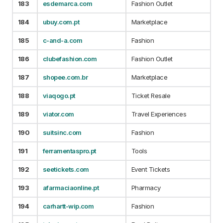
183
esdemarca.com
Fashion Outlet
184
ubuy.com.pt
Marketplace
185
c-and-a.com
Fashion
186
clubefashion.com
Fashion Outlet
187
shopee.com.br
Marketplace
188
viaqogo.pt
Ticket Resale
189
viator.com
Travel Experiences
190
suitsinc.com
Fashion
191
ferramentaspro.pt
Tools
192
seetickets.com
Event Tickets
193
afarmaciaonline.pt
Pharmacy
194
carhartt-wip.com
Fashion