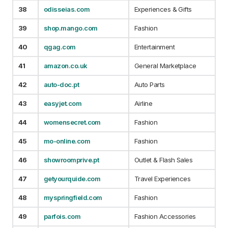
38
odisseias.com
Experiences & Gifts
39
shop.mango.com
Fashion
40
qgag.com
Entertainment
41
amazon.co.uk
General Marketplace
42
auto-doc.pt
Auto Parts
43
easyjet.com
Airline
44
womensecret.com
Fashion
45
mo-online.com
Fashion
46
showroomprive.pt
Outlet & Flash Sales
47
getyourquide.com
Travel Experiences
48
myspringfield.com
Fashion
49
parfois.com
Fashion Accessories