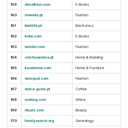
159
decathlon.com
E-Books
160
rowenta.pt
Fashion
161
tek4life.pt
Electronics
162
kobo.com
E-Books
163
lanidor.com
Fashion
164
colchaoemma.pt
Home & Bedding
165
kavehome.com
Home & Furniture
166
desiqual.com
Fashion
167
dolce-gusto.pt
Coffee
168
vueling.com
Airline
169
rituals.com
Beauty
170
familysearch.org
Genealogy