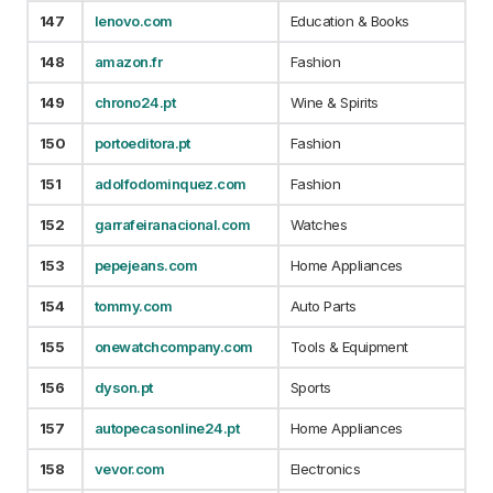
147
lenovo.com
Education & Books
148
amazon.fr
Fashion
149
chrono24.pt
Wine & Spirits
150
portoeditora.pt
Fashion
151
adolfodominquez.com
Fashion
152
garrafeiranacional.com
Watches
153
pepejeans.com
Home Appliances
154
tommy.com
Auto Parts
155
onewatchcompany.com
Tools & Equipment
156
dyson.pt
Sports
157
autopecasonline24.pt
Home Appliances
158
vevor.com
Electronics