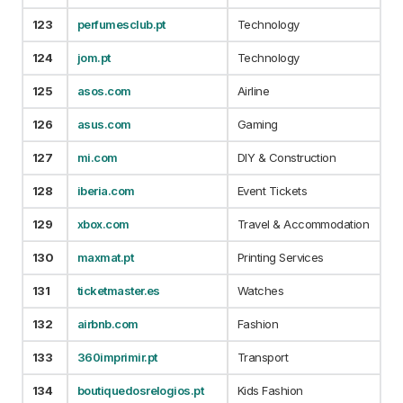
123
perfumesclub.pt
Technology
124
jom.pt
Technology
125
asos.com
Airline
126
asus.com
Gaming
127
mi.com
DIY & Construction
128
iberia.com
Event Tickets
129
xbox.com
Travel & Accommodation
130
maxmat.pt
Printing Services
131
ticketmaster.es
Watches
132
airbnb.com
Fashion
133
360imprimir.pt
Transport
134
boutiquedosrelogios.pt
Kids Fashion