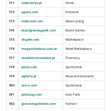
171
cabeceiras.pt
Home
172
qgeox.com
Footwear
173
motocard.com
Motorcycling
174
boardgameqgeek.com
Board Games
175
dhgate.com
Marketplace
176
magqazineluiza.com.br
Retail Marketplace
177
asuafarmaciaonline.pt
Pharmacy
178
puma.com
Sportswear
179
egitana.pt
Musical Instruments
180
asics.com
Sportswear
181
partsoug.com
Auto Parts
182
giovannigailistore.com
Fashion