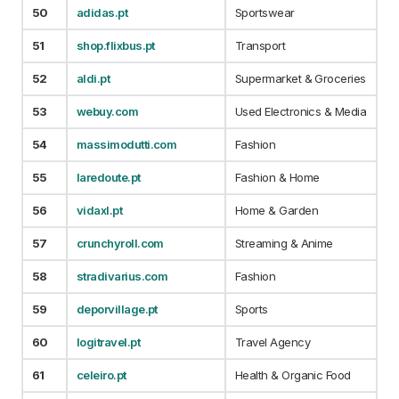
50
adidas.pt
Sportswear
51
shop.flixbus.pt
Transport
52
aldi.pt
Supermarket & Groceries
53
webuy.com
Used Electronics & Media
54
massimodutti.com
Fashion
55
laredoute.pt
Fashion & Home
56
vidaxl.pt
Home & Garden
57
crunchyroll.com
Streaming & Anime
58
stradivarius.com
Fashion
59
deporvillage.pt
Sports
60
logitravel.pt
Travel Agency
61
celeiro.pt
Health & Organic Food