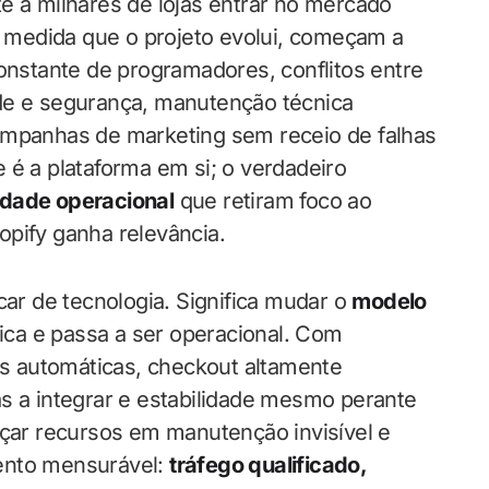
e a milhares de lojas entrar no mercado
 à medida que o projeto evolui, começam a
constante de programadores, conflitos entre
de e segurança, manutenção técnica
ampanhas de marketing sem receio de falhas
 é a plataforma em si; o verdadeiro
idade operacional
que retiram foco ao
opify ganha relevância.
car de tecnologia. Significa mudar o
modelo
nica e passa a ser operacional. Com
ões automáticas, checkout altamente
as a integrar e estabilidade mesmo perante
içar recursos em manutenção invisível e
ento mensurável:
tráfego qualificado,