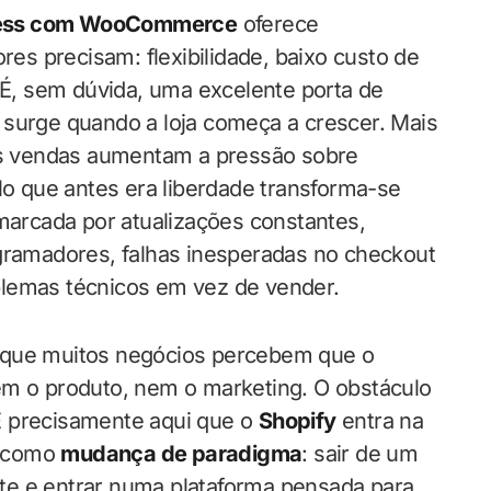
ess com WooCommerce
oferece
s precisam: flexibilidade, baixo custo de
. É, sem dúvida, uma excelente porta de
 surge quando a loja começa a crescer. Mais
ais vendas aumentam a pressão sobre
ilo que antes era liberdade transforma-se
arcada por atualizações constantes,
ogramadores, falhas inesperadas no checkout
blemas técnicos em vez de vender.
 que muitos negócios percebem que o
em o produto, nem o marketing. O obstáculo
. É precisamente aqui que o
Shopify
entra na
s como
mudança de paradigma
: sair de um
te e entrar numa plataforma pensada para