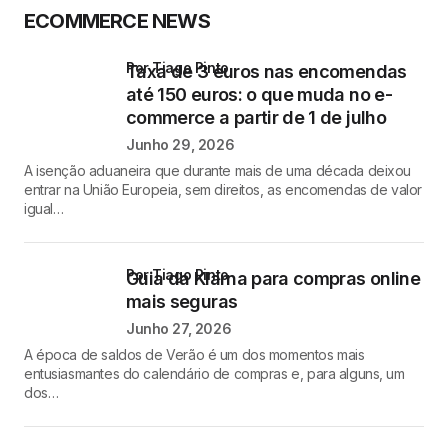
ECOMMERCE NEWS
por Tiago Pinto
Taxa de 3 euros nas encomendas
até 150 euros: o que muda no e-
commerce a partir de 1 de julho
Junho 29, 2026
A isenção aduaneira que durante mais de uma década deixou
entrar na União Europeia, sem direitos, as encomendas de valor
igual…
por Tiago Pinto
Guia da Klarna para compras online
mais seguras
Junho 27, 2026
A época de saldos de Verão é um dos momentos mais
entusiasmantes do calendário de compras e, para alguns, um
dos…