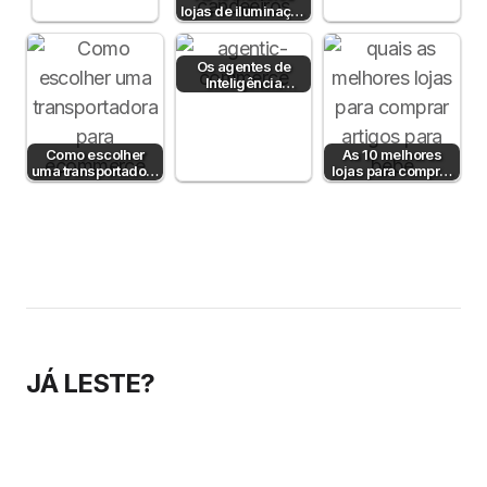
lojas de iluminação
comunicar?
em Portugal
Os agentes de
Inteligência
Artificial já
compram por nós
— e o…
Como escolher
As 10 melhores
uma transportadora
lojas para comprar
para e-commerce:
artigos para bebé
Guia Prático
JÁ LESTE?