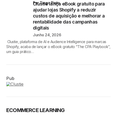
por Tiago Pinto
Clustie lança eBook gratuito para
ajudar lojas Shopify a reduzir
custos de aquisição e melhorar a
rentabilidade das campanhas
digitais
Junho 24, 2026
Clustie, plataforma de AI e Audience Intelligence para marcas
Shopify, acaba de lançar o eBook gratuito “The CPA Playbook”,
um guia prático…
Pub
ECOMMERCE LEARNING