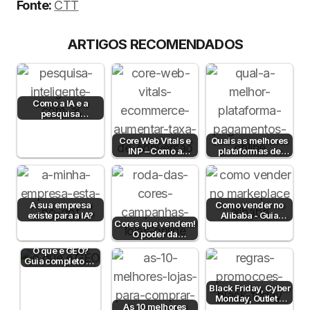
Fonte:
CT
T
ARTIGOS RECOMENDADOS
Como a IA e a
pesquisa
semântica podem
aumentar a taxa de
Core Web Vitals e
Quais as melhores
conversão?
INP – Como a
plataformas de
Velocidade e
pagamento em
Interatividade do…
Portugal em 2026?
A sua empresa
Como vender no
existe para a IA?
Alibaba - Guia
Cores que vendem!
Completo para
O poder da
Empresas B2B em
psicologia da cor
Portugal
O que é GEO?
para aumentar…
Guia completo de
Generative
Engine
Black Friday, Cyber
Optimization…
Monday, Outlet e
As 10 melhores
Dia sem IVA! Posso