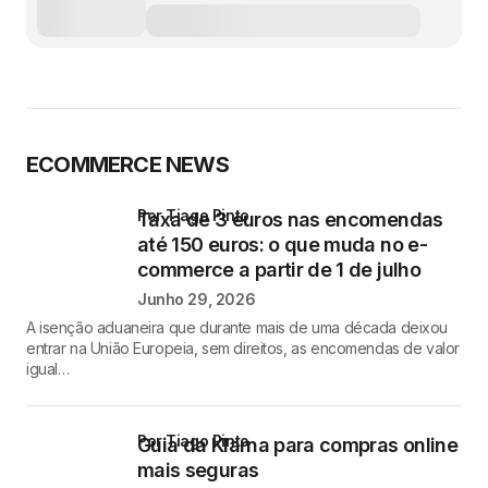
ECOMMERCE NEWS
por Tiago Pinto
Taxa de 3 euros nas encomendas
até 150 euros: o que muda no e-
commerce a partir de 1 de julho
Junho 29, 2026
A isenção aduaneira que durante mais de uma década deixou
entrar na União Europeia, sem direitos, as encomendas de valor
igual…
por Tiago Pinto
Guia da Klarna para compras online
mais seguras