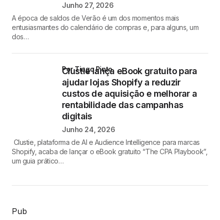
Junho 27, 2026
A época de saldos de Verão é um dos momentos mais
entusiasmantes do calendário de compras e, para alguns, um
dos…
por Tiago Pinto
Clustie lança eBook gratuito para
ajudar lojas Shopify a reduzir
custos de aquisição e melhorar a
rentabilidade das campanhas
digitais
Junho 24, 2026
Clustie, plataforma de AI e Audience Intelligence para marcas
Shopify, acaba de lançar o eBook gratuito “The CPA Playbook”,
um guia prático…
Pub