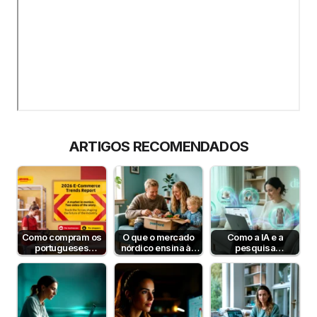
ARTIGOS RECOMENDADOS
Como compram os
O que o mercado
Como a IA e a
portugueses
nórdico ensina às
pesquisa
online? Estudo DHL
lojas online
semântica podem
2026
portuguesas?
aumentar a taxa de
conversão?