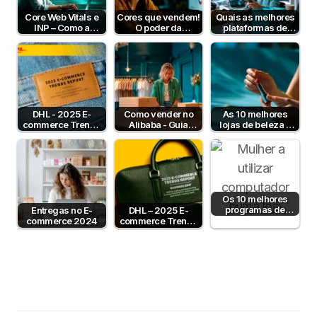
Core Web Vitals e
Cores que vendem!
Quais as melhores
INP – Como a
O poder da
plataformas de
Velocidade e
psicologia da cor
pagamento em
Interatividade do…
para aumentar…
Portugal em 2026?
DHL - 2025 E-
Como vender no
As 10 melhores
commerce Trends
Alibaba - Guia
lojas de beleza e
Report
Completo para
cosmética online
Empresas B2B em
em Portugal
Portugal
Os 10 melhores
programas de
Entregas no E-
DHL – 2025 E-
faturação para lojas
commerce 2024
commerce Trends
online
Report - Logística,
IA e…