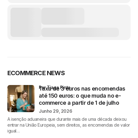
ECOMMERCE NEWS
por Tiago Pinto
Taxa de 3 euros nas encomendas
até 150 euros: o que muda no e-
commerce a partir de 1 de julho
Junho 29, 2026
A isenção aduaneira que durante mais de uma década deixou
entrar na União Europeia, sem direitos, as encomendas de valor
igual…