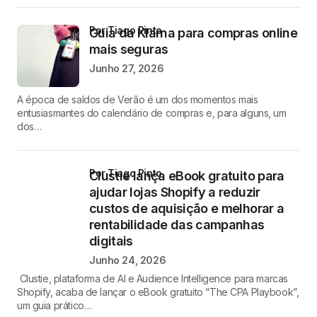
por Tiago Pinto
Guia da Klarna para compras online
mais seguras
Junho 27, 2026
A época de saldos de Verão é um dos momentos mais
entusiasmantes do calendário de compras e, para alguns, um
dos…
por Tiago Pinto
Clustie lança eBook gratuito para
ajudar lojas Shopify a reduzir
custos de aquisição e melhorar a
rentabilidade das campanhas
digitais
Junho 24, 2026
Clustie, plataforma de AI e Audience Intelligence para marcas
Shopify, acaba de lançar o eBook gratuito “The CPA Playbook”,
um guia prático…