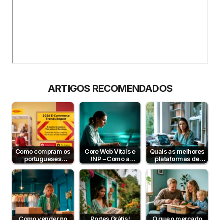
ARTIGOS RECOMENDADOS
Como compram os
Core Web Vitals e
Quais as melhores
portugueses
INP – Como a
plataformas de
online? Estudo DHL
Velocidade e
pagamento em
2026
Interatividade do…
Portugal em 2026?
Como vender no
Portes Grátis!
O que o mercado