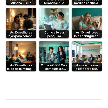
Alibaba - Guia
Quando é que
nórdico ensina às
Completo para
fazem sentido?
lojas online
Empresas B2B em
portuguesas?
Portugal
As 10 melhores
Como a IA e a
As 10 melhores
lojas para comprar
pesquisa
lojas portuguesas
artigos para bebé
semântica podem
de produtos para
aumentar a taxa de
animais
conversão?
As 10 melhores
O que é GEO? Guia
A sua empresa
lojas de iluminação
completo de
existe para a IA?
em Portugal
Generative Engine
Optimization…