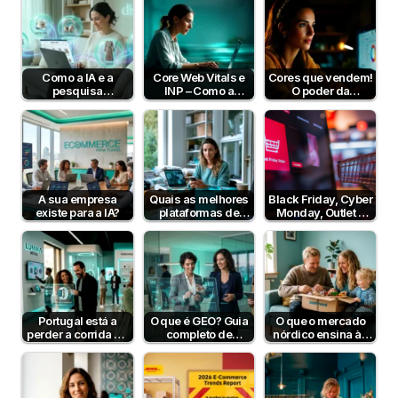
Como a IA e a
Core Web Vitals e
Cores que vendem!
pesquisa
INP – Como a
O poder da
semântica podem
Velocidade e
psicologia da cor
aumentar a taxa de
Interatividade do…
para aumentar…
conversão?
A sua empresa
Quais as melhores
Black Friday, Cyber
existe para a IA?
plataformas de
Monday, Outlet e
pagamento em
Dia sem IVA! Posso
Portugal em 2026?
comunicar?
Portugal está a
O que é GEO? Guia
O que o mercado
perder a corrida da
completo de
nórdico ensina às
IA no e-commerce
Generative Engine
lojas online
— mas…
Optimization…
portuguesas?