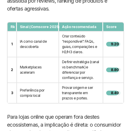
assistida por reviews, ranking de produtos e
ofertas agressivas.
Rk
Sinal (Comscore 2025)
Ação recomendada
Score
Criar conteúdo
IA como canal de
“respondível”: FAQs,
1
9.20
descoberta
guias, comparações e
H2/H3 claros.
Definir estratégia (canal
Marketplaces
vs benchmark) e
2
8.80
aceleram
diferenciar por
confiança e serviço.
Provar origem e ser
Preferência por
3
transparente em
8.40
compra local
prazos e portes.
Para lojas online que operam fora destes
ecossistemas, a implicação é direta: o consumidor