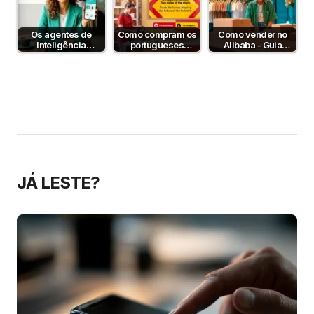
Os agentes de
Como compram os
Como vender no
Inteligência
portugueses
Alibaba - Guia
Artificial já
online? Estudo DHL
Completo para
compram por nós
2026
Empresas B2B em
— e o…
Portugal
JÁ LESTE?