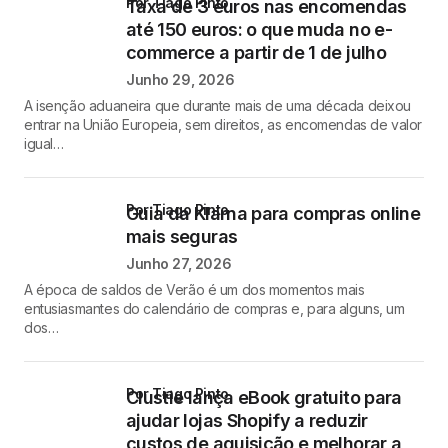
por Tiago Pinto
Taxa de 3 euros nas encomendas
até 150 euros: o que muda no e-
commerce a partir de 1 de julho
Junho 29, 2026
A isenção aduaneira que durante mais de uma década deixou
entrar na União Europeia, sem direitos, as encomendas de valor
igual…
por Tiago Pinto
Guia da Klarna para compras online
mais seguras
Junho 27, 2026
A época de saldos de Verão é um dos momentos mais
entusiasmantes do calendário de compras e, para alguns, um
dos…
por Tiago Pinto
Clustie lança eBook gratuito para
ajudar lojas Shopify a reduzir
custos de aquisição e melhorar a