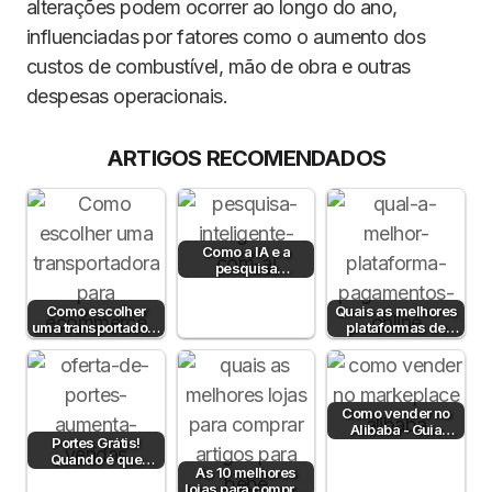
alterações podem ocorrer ao longo do ano,
influenciadas por fatores como o aumento dos
custos de combustível, mão de obra e outras
despesas operacionais.
ARTIGOS RECOMENDADOS
Como a IA e a
pesquisa
semântica podem
aumentar a taxa de
Como escolher
Quais as melhores
conversão?
uma transportadora
plataformas de
para e-commerce:
pagamento em
Guia Prático
Portugal em 2026?
Como vender no
Alibaba - Guia
Portes Grátis!
Completo para
Quando é que
Empresas B2B em
As 10 melhores
fazem sentido?
Portugal
lojas para comprar