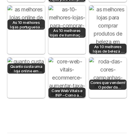
artigos para bebé
As 10 melhores
lojas portuguesas
As 10 melhores
de produtos para
lojas de iluminação
animais
em Portugal
As 10 melhores
lojas de beleza e
cosmética online
em Portugal
Quanto custa uma
loja online em
Portugal em 2025
Cores que vendem!
O poder da
Core Web Vitals e
psicologia da cor
INP – Como a
para aumentar…
Velocidade e
Interatividade do…