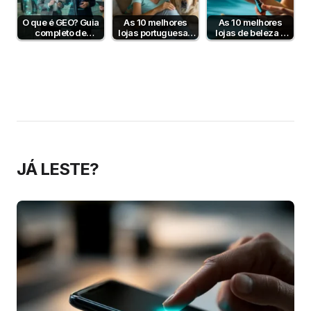
O que é GEO? Guia
As 10 melhores
As 10 melhores
completo de
lojas portuguesas
lojas de beleza e
Generative Engine
de produtos para
cosmética online
Optimization…
animais
em Portugal
JÁ LESTE?