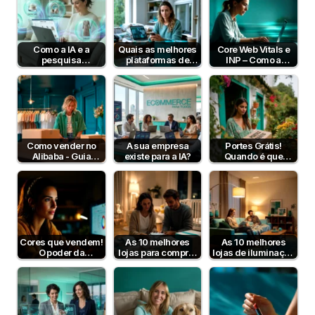
Como a IA e a
Quais as melhores
Core Web Vitals e
pesquisa
plataformas de
INP – Como a
semântica podem
pagamento em
Velocidade e
aumentar a taxa de
Portugal em 2026?
Interatividade do…
conversão?
Como vender no
A sua empresa
Portes Grátis!
Alibaba - Guia
existe para a IA?
Quando é que
Completo para
fazem sentido?
Empresas B2B em
Portugal
Cores que vendem!
As 10 melhores
As 10 melhores
O poder da
lojas para comprar
lojas de iluminação
psicologia da cor
artigos para bebé
em Portugal
para aumentar…