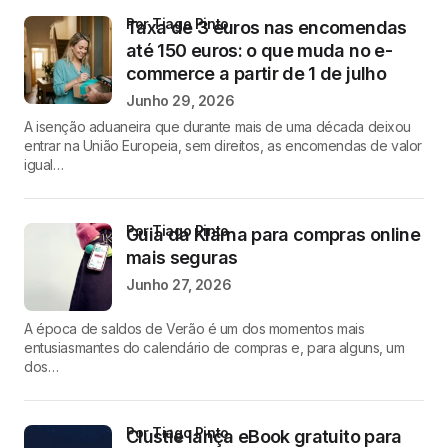
por Tiago Pinto
Taxa de 3 euros nas encomendas
até 150 euros: o que muda no e-
commerce a partir de 1 de julho
Junho 29, 2026
A isenção aduaneira que durante mais de uma década deixou
entrar na União Europeia, sem direitos, as encomendas de valor
igual…
por Tiago Pinto
Guia da Klarna para compras online
mais seguras
Junho 27, 2026
A época de saldos de Verão é um dos momentos mais
entusiasmantes do calendário de compras e, para alguns, um
dos…
por Tiago Pinto
Clustie lança eBook gratuito para