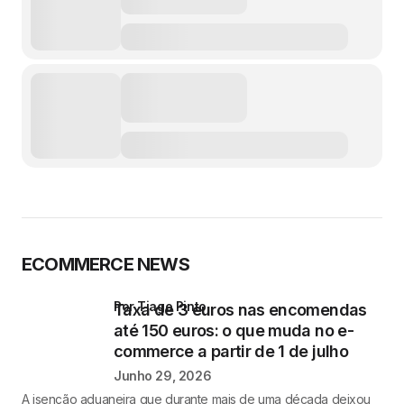
ECOMMERCE NEWS
por Tiago Pinto
Taxa de 3 euros nas encomendas
até 150 euros: o que muda no e-
commerce a partir de 1 de julho
Junho 29, 2026
A isenção aduaneira que durante mais de uma década deixou