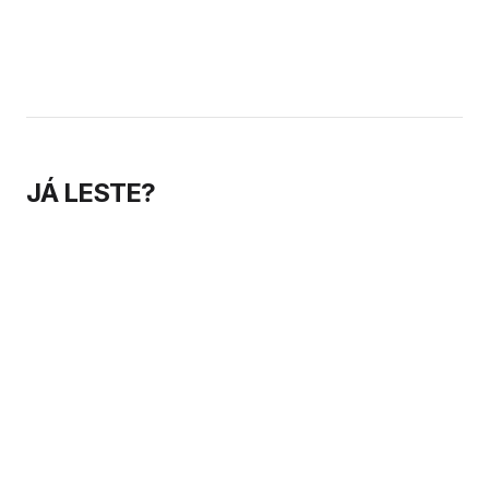
— mas…
Portugal têm…
JÁ LESTE?