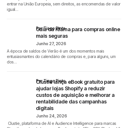
entrar na União Europeia, sem direitos, as encomendas de valor
igual…
por Tiago Pinto
Guia da Klarna para compras online
mais seguras
Junho 27, 2026
A época de saldos de Verão é um dos momentos mais
entusiasmantes do calendário de compras e, para alguns, um
dos…
por Tiago Pinto
Clustie lança eBook gratuito para
ajudar lojas Shopify a reduzir
custos de aquisição e melhorar a
rentabilidade das campanhas
digitais
Junho 24, 2026
Clustie, plataforma de AI e Audience Intelligence para marcas