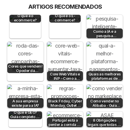
ARTIGOS RECOMENDADOS
O que é o
O que é o E-
ecommerce?
commerce?
Como a IA e a
pesquisa
semântica podem
aumentar a taxa de
conversão?
Cores que vendem!
O poder da
Core Web Vitals e
Quais as melhores
psicologia da cor
INP – Como a
plataformas de
para aumentar…
Velocidade e
pagamento em
Interatividade do…
Portugal em 2026?
A sua empresa
Black Friday, Cyber
Como vender no
existe para a IA?
Monday, Outlet e
Alibaba - Guia
Dia sem IVA! Posso
Completo para
O que é GEO?
comunicar?
Empresas B2B em
Guia completo de
Portugal
Portugal está a
8 Obrigações
Generative
perder a corrida da
legais que todas as
Engine
IA no e-commerce
lojas online em
Optimization…