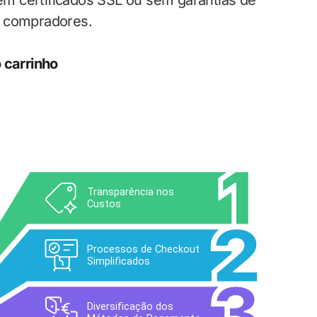
sem certificados SSL ou sem garantias de
s compradores.
 carrinho