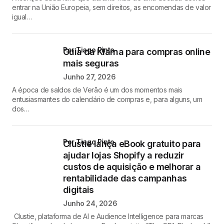
entrar na União Europeia, sem direitos, as encomendas de valor
igual…
por Tiago Pinto
Guia da Klarna para compras online
mais seguras
Junho 27, 2026
A época de saldos de Verão é um dos momentos mais
entusiasmantes do calendário de compras e, para alguns, um
dos…
por Tiago Pinto
Clustie lança eBook gratuito para
ajudar lojas Shopify a reduzir
custos de aquisição e melhorar a
rentabilidade das campanhas
digitais
Junho 24, 2026
Clustie, plataforma de AI e Audience Intelligence para marcas