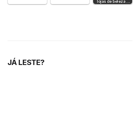
lojas de beleza e
cosmética online
em Portugal
JÁ LESTE?