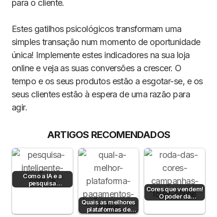
para o cliente.
Estes gatilhos psicológicos transformam uma
simples transação num momento de oportunidade
única! Implemente estes indicadores na sua loja
online e veja as suas conversões a crescer. O
tempo e os seus produtos estão a esgotar-se, e os
seus clientes estão à espera de uma razão para
agir.
ARTIGOS RECOMENDADOS
Como a IA e a
pesquisa
Cores que vendem!
semântica podem
O poder da
aumentar a taxa de
Quais as melhores
psicologia da cor
conversão?
plataformas de
para aumentar…
pagamento em