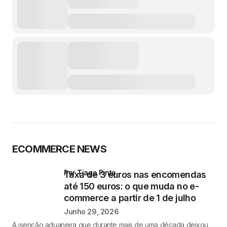
ECOMMERCE NEWS
por Tiago Pinto
Taxa de 3 euros nas encomendas
até 150 euros: o que muda no e-
commerce a partir de 1 de julho
Junho 29, 2026
A isenção aduaneira que durante mais de uma década deixou