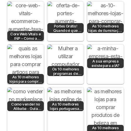
Portugal em 2026?
Portes Grátis!
As 10 melhores
Quando é que
lojas de iluminação
Core Web Vitals e
fazem sentido?
em Portugal
INP – Como a
Velocidade e
Interatividade do…
A sua empresa
existe para a IA?
Os 10 melhores
programas de
As 10 melhores
faturação para lojas
lojas para comprar
online
artigos para bebé
Como vender no
As 10 melhores
Alibaba - Guia
lojas portuguesas
Completo para
de produtos para
Empresas B2B em
animais
Portugal
As 10 melhores