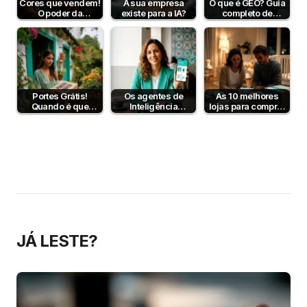
Cores que vendem!
A sua empresa
O que é GEO? Guia
O poder da
existe para a IA?
completo de
psicologia da cor
Generative Engine
para aumentar…
Optimization…
Portes Grátis!
Os agentes de
As 10 melhores
Quando é que
Inteligência
lojas para comprar
fazem sentido?
Artificial já
artigos para bebé
compram por nós
— e o…
JÁ LESTE?