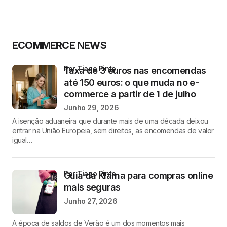
ECOMMERCE NEWS
por Tiago Pinto
Taxa de 3 euros nas encomendas
até 150 euros: o que muda no e-
commerce a partir de 1 de julho
Junho 29, 2026
A isenção aduaneira que durante mais de uma década deixou
entrar na União Europeia, sem direitos, as encomendas de valor
igual…
por Tiago Pinto
Guia da Klarna para compras online
mais seguras
Junho 27, 2026
A época de saldos de Verão é um dos momentos mais