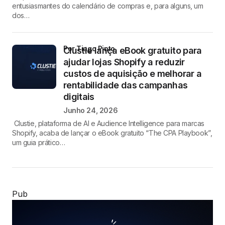
entusiasmantes do calendário de compras e, para alguns, um
dos…
por Tiago Pinto
Clustie lança eBook gratuito para
ajudar lojas Shopify a reduzir
custos de aquisição e melhorar a
rentabilidade das campanhas
digitais
Junho 24, 2026
Clustie, plataforma de AI e Audience Intelligence para marcas
Shopify, acaba de lançar o eBook gratuito “The CPA Playbook”,
um guia prático…
Pub