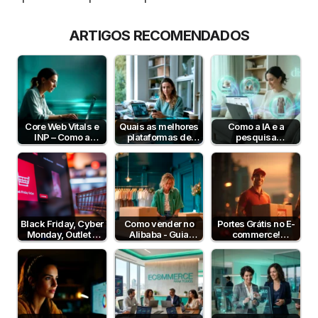
ARTIGOS RECOMENDADOS
Core Web Vitals e
Quais as melhores
Como a IA e a
INP – Como a
plataformas de
pesquisa
Velocidade e
pagamento em
semântica podem
Interatividade do…
Portugal em 2026?
aumentar a taxa de
conversão?
Black Friday, Cyber
Como vender no
Portes Grátis no E-
Monday, Outlet e
Alibaba - Guia
commerce!
Dia sem IVA! Posso
Completo para
Vantagens e
comunicar?
Empresas B2B em
Estratégias
Portugal