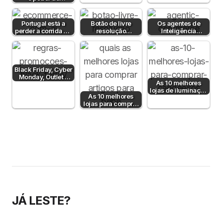
psicologia da cor
Portugal
para aumentar…
Portugal está a
Botão de livre
Os agentes de
perder a corrida da
resolução
Inteligência
IA no e-commerce
obrigatório desde
Artificial já
— mas…
19 de junho 2026
compram por nós
— e o…
Black Friday, Cyber
Monday, Outlet e
As 10 melhores
Dia sem IVA! Posso
lojas de iluminação
comunicar?
As 10 melhores
em Portugal
lojas para comprar
artigos para bebé
JÁ LESTE?