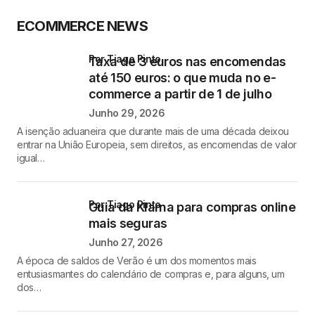
ECOMMERCE NEWS
por Tiago Pinto
Taxa de 3 euros nas encomendas
até 150 euros: o que muda no e-
commerce a partir de 1 de julho
Junho 29, 2026
A isenção aduaneira que durante mais de uma década deixou
entrar na União Europeia, sem direitos, as encomendas de valor
igual…
por Tiago Pinto
Guia da Klarna para compras online
mais seguras
Junho 27, 2026
A época de saldos de Verão é um dos momentos mais
entusiasmantes do calendário de compras e, para alguns, um
dos…