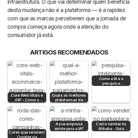
infraestrutura. O que vai determinar quem beneficia
desta mudança não é a plataforma — é a rapidez
com que as marcas perceberem que a jornada de
compra começa agora onde a atenção do
consumidor já está.
ARTIGOS RECOMENDADOS
Como a IA e a
pesquisa
semântica podem
aumentar a taxa de
Core Web Vitals e
Quais as melhores
conversão?
INP – Como a
plataformas de
Velocidade e
pagamento em
Interatividade do…
Portugal em 2026?
A sua empresa
Como vender no
existe para a IA?
Alibaba - Guia
Cores que vendem!
Completo para
O poder da
Empresas B2B em