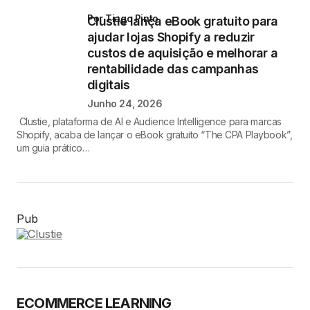
por Tiago Pinto
Clustie lança eBook gratuito para
ajudar lojas Shopify a reduzir
custos de aquisição e melhorar a
rentabilidade das campanhas
digitais
Junho 24, 2026
Clustie, plataforma de AI e Audience Intelligence para marcas
Shopify, acaba de lançar o eBook gratuito “The CPA Playbook”,
um guia prático…
Pub
ECOMMERCE LEARNING