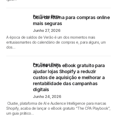
por Tiago Pinto
Guia da Klarna para compras online
mais seguras
Junho 27, 2026
A época de saldos de Verão é um dos momentos mais
entusiasmantes do calendário de compras e, para alguns, um
dos…
por Tiago Pinto
Clustie lança eBook gratuito para
ajudar lojas Shopify a reduzir
custos de aquisição e melhorar a
rentabilidade das campanhas
digitais
Junho 24, 2026
Clustie, plataforma de AI e Audience Intelligence para marcas
Shopify, acaba de lançar o eBook gratuito “The CPA Playbook”,
um guia prático…