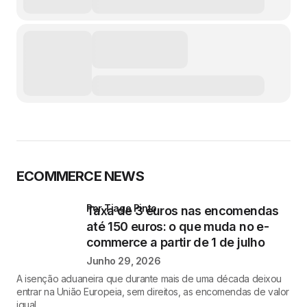
ECOMMERCE NEWS
por Tiago Pinto
Taxa de 3 euros nas encomendas
até 150 euros: o que muda no e-
commerce a partir de 1 de julho
Junho 29, 2026
A isenção aduaneira que durante mais de uma década deixou
entrar na União Europeia, sem direitos, as encomendas de valor
igual…