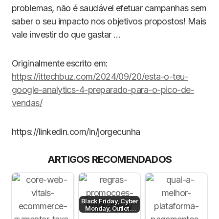
problemas, não é saudável efetuar campanhas sem
saber o seu impacto nos objetivos propostos! Mais
vale investir do que gastar …
Originalmente escrito em:
https://ittechbuz.com/2024/09/20/esta-o-teu-
google-analytics-4-preparado-para-o-pico-de-
vendas/
https://linkedin.com/in/jorgecunha
ARTIGOS RECOMENDADOS
Black Friday, Cyber
Monday, Outlet e
Dia sem IVA! Posso