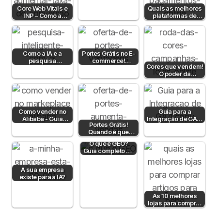
comunicar?
Core Web Vitals e
Quais as melhores
INP – Como a
plataformas de
Velocidade e
pagamento em
Interatividade do…
Portugal em 2026?
Como a IA e a
Portes Grátis no E-
pesquisa
commerce!
Cores que vendem!
semântica podem
Vantagens e
O poder da
aumentar a taxa de
Estratégias
psicologia da cor
conversão?
para aumentar…
Como vender no
Guia para a
Alibaba - Guia
Integração de GA4,
Portes Grátis!
Completo para
BigQuery e CDP
Quando é que
Empresas B2B em
fazem sentido?
Portugal
O que é GEO?
Guia completo de
Generative
Engine
A sua empresa
Optimization…
existe para a IA?
As 10 melhores
lojas para comprar
artigos para bebé