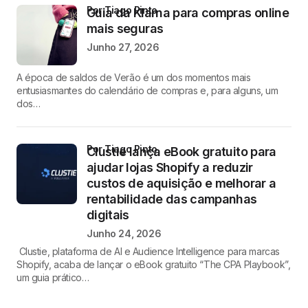
por Tiago Pinto
Guia da Klarna para compras online
mais seguras
Junho 27, 2026
A época de saldos de Verão é um dos momentos mais
entusiasmantes do calendário de compras e, para alguns, um
dos…
por Tiago Pinto
Clustie lança eBook gratuito para
ajudar lojas Shopify a reduzir
custos de aquisição e melhorar a
rentabilidade das campanhas
digitais
Junho 24, 2026
Clustie, plataforma de AI e Audience Intelligence para marcas
Shopify, acaba de lançar o eBook gratuito “The CPA Playbook”,
um guia prático…