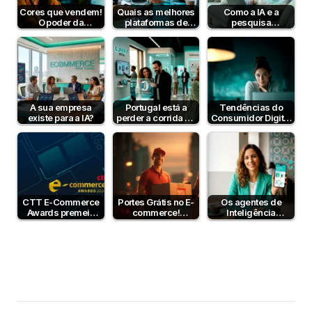
Cores que vendem!
Quais as melhores
Como a IA e a
O poder da
plataformas de
pesquisa
psicologia da cor
pagamento em
semântica podem
para aumentar…
Portugal em 2026?
aumentar a taxa de
conversão?
A sua empresa
Portugal está a
Tendências do
existe para a IA?
perder a corrida da
Consumidor Digital
IA no e-commerce
em Portugal 2025:
— mas…
o que muda…
CTT E-Commerce
Portes Grátis no E-
Os agentes de
Awards premeia
commerce!
Inteligência
melhores modelos
Vantagens e
Artificial já
de negócio online
Estratégias
compram por nós
— e o…