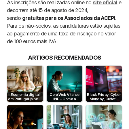
As inscrições são realizadas online no
site oficial
e
decorrem até 15 de agosto de 2024,
sendo
gratuitas para os Associados da ACEPI
.
Para os não-sócios, as candidaturas estão sujeitas
ao pagamento de uma taxa de inscrição no valor
de 100 euros mais IVA.
ARTIGOS RECOMENDADOS
Economia digital
Core Web Vitals e
Black Friday, Cyber
em Portugal já pesa
INP – Como a
Monday, Outlet e
39% da produção
Velocidade e
Dia sem IVA! Posso
nacional
Interatividade do…
comunicar?