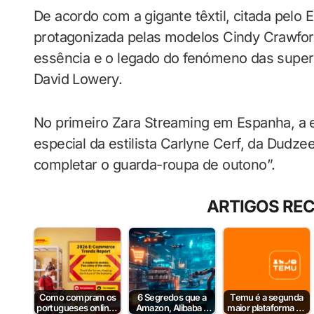
De acordo com a gigante têxtil, citada pelo 
protagonizada pelas modelos Cindy Crawford
essência e o legado do fenómeno das super
David Lowery.
No primeiro Zara Streaming em Espanha, a
especial da estilista Carlyne Cerf, da Dudze
completar o guarda-roupa de outono”.
ARTIGOS RE
Como compram os
6 Segredos que a
Temu é a segunda
portugueses online?
Amazon, Alibaba e
maior plataforma de