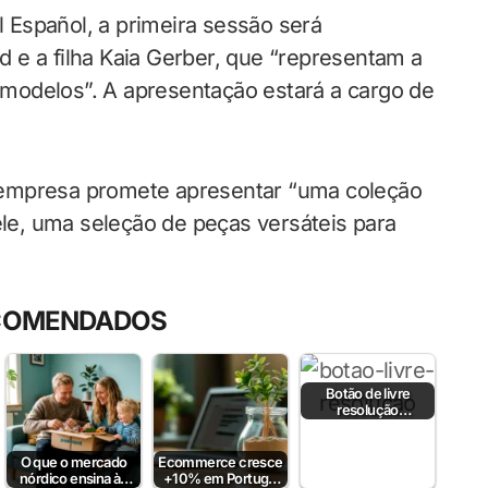
El Español, a primeira sessão será
 e a filha Kaia Gerber, que “representam a
modelos”. A apresentação estará a cargo de
 empresa promete apresentar “uma coleção
ele, uma seleção de peças versáteis para
COMENDADOS
Botão de livre
resolução
obrigatório desde 19
de junho 2026
O que o mercado
Ecommerce cresce
nórdico ensina às
+10% em Portugal