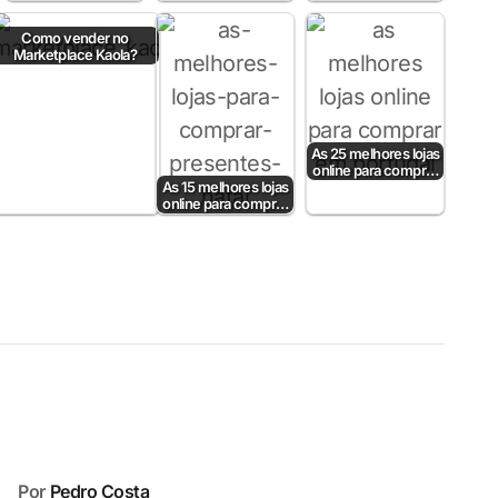
lojas online
em 2024
portuguesas?
Como vender no
Marketplace Kaola?
As 25 melhores lojas
online para comprar
As 15 melhores lojas
em Portugal
online para comprar
prendas de Natal em
Portugal
Por
Pedro Costa