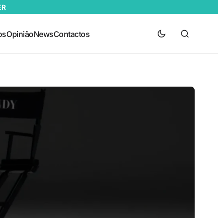
ER
os
Opinião
News
Contactos