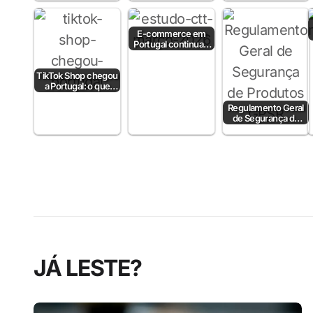
Estudo DHL 2026
Temu escondem
ecommerce do
mundo
E-commerce em
Portugal continua a
crescer em 2026
TikTok Shop chegou
a Portugal: o que
muda para as
marcas e…
Regulamento Geral
de Segurança de
Produtos (GPSR)
JÁ LESTE?