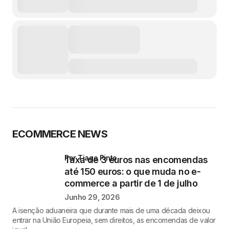
ECOMMERCE NEWS
por Tiago Pinto
Taxa de 3 euros nas encomendas
até 150 euros: o que muda no e-
commerce a partir de 1 de julho
Junho 29, 2026
A isenção aduaneira que durante mais de uma década deixou
entrar na União Europeia, sem direitos, as encomendas de valor