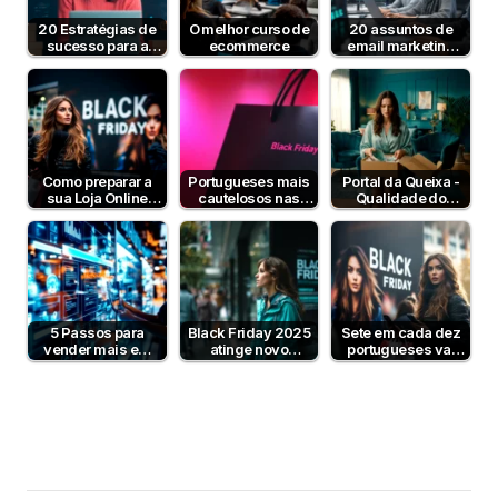
20 Estratégias de
O melhor curso de
20 assuntos de
sucesso para a
ecommerce
email marketing
Black Friday
para a Black Friday
Como preparar a
Portugueses mais
Portal da Queixa -
sua Loja Online
cautelosos nas
Qualidade do
para a Black Friday
compras da Black
produto ultrapassa
Friday
a logística…
5 Passos para
Black Friday 2025
Sete em cada dez
vender mais em
atinge novo
portugueses vai
Marketplace na
máximo no online
fazer compras na
Black Friday
com crescimento
Black Friday
de 126%