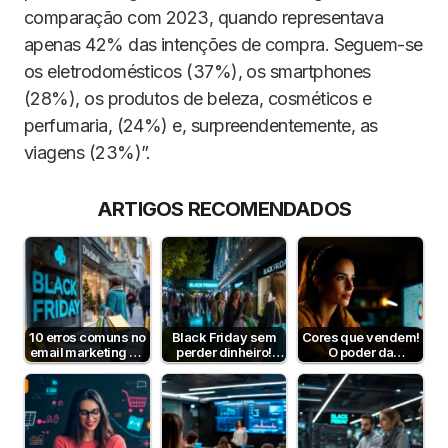
comparação com 2023, quando representava
apenas 42% das intenções de compra. Seguem-se
os eletrodomésticos (37%), os smartphones
(28%), os produtos de beleza, cosméticos e
perfumaria, (24%) e, surpreendentemente, as
viagens (23%)”.
ARTIGOS RECOMENDADOS
10 erros comuns no
Black Friday sem
Cores que vendem!
email marketing de
perder dinheiro!
O poder da
Black Friday
Estratégias para
psicologia da cor
pequenas…
para aumentar…