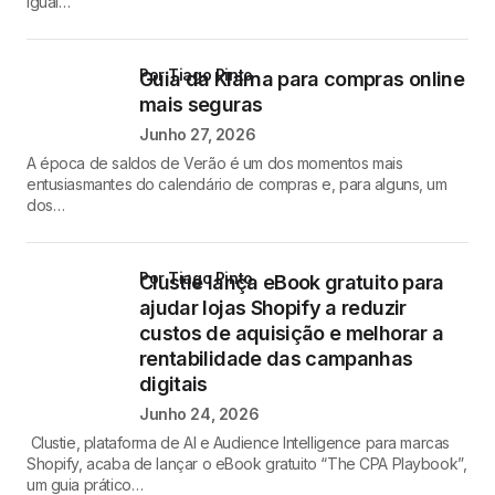
igual…
por Tiago Pinto
Guia da Klarna para compras online
mais seguras
Junho 27, 2026
A época de saldos de Verão é um dos momentos mais
entusiasmantes do calendário de compras e, para alguns, um
dos…
por Tiago Pinto
Clustie lança eBook gratuito para
ajudar lojas Shopify a reduzir
custos de aquisição e melhorar a
rentabilidade das campanhas
digitais
Junho 24, 2026
Clustie, plataforma de AI e Audience Intelligence para marcas
Shopify, acaba de lançar o eBook gratuito “The CPA Playbook”,
um guia prático…