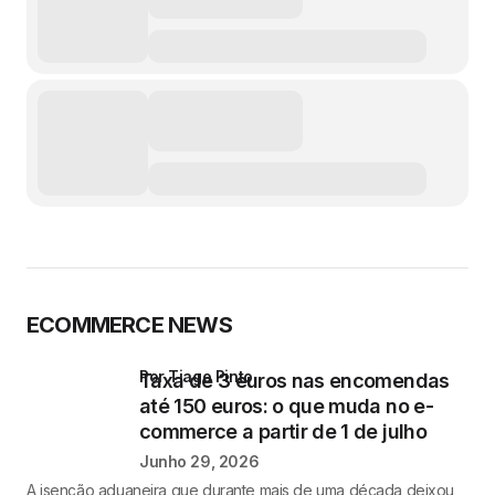
ECOMMERCE NEWS
por Tiago Pinto
Taxa de 3 euros nas encomendas
até 150 euros: o que muda no e-
commerce a partir de 1 de julho
Junho 29, 2026
A isenção aduaneira que durante mais de uma década deixou