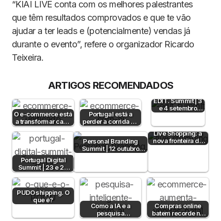
“KIAI LIVE conta com os melhores palestrantes
que têm resultados comprovados e que te vão
ajudar a ter leads e (potencialmente) vendas já
durante o evento”, refere o organizador Ricardo
Teixeira.
ARTIGOS RECOMENDADOS
EDIT. Summit | 3
e 4 setembro
O e-commerce está
Portugal está a
2024
a transformar cada
perder a corrida da
conteúdo num
IA no e-commerce
Live Shopping: a
ponto de venda
— mas…
nova fronteira do
Personal Branding
e-commerce
Summit | 12 outubro
português
2024
Portugal Digital
Summit | 23 e 24
de outubro 2024
PUDO shipping. O
que é?
Como a IA e a
Compras online
pesquisa
batem recorde no
semântica podem
Natal, com 446