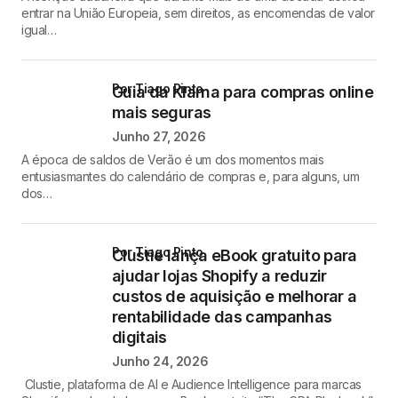
entrar na União Europeia, sem direitos, as encomendas de valor
igual…
por Tiago Pinto
Guia da Klarna para compras online
mais seguras
Junho 27, 2026
A época de saldos de Verão é um dos momentos mais
entusiasmantes do calendário de compras e, para alguns, um
dos…
por Tiago Pinto
Clustie lança eBook gratuito para
ajudar lojas Shopify a reduzir
custos de aquisição e melhorar a
rentabilidade das campanhas
digitais
Junho 24, 2026
Clustie, plataforma de AI e Audience Intelligence para marcas