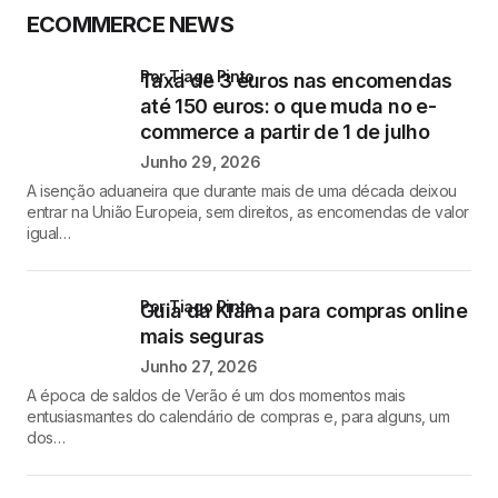
ECOMMERCE NEWS
por Tiago Pinto
Taxa de 3 euros nas encomendas
até 150 euros: o que muda no e-
commerce a partir de 1 de julho
Junho 29, 2026
A isenção aduaneira que durante mais de uma década deixou
entrar na União Europeia, sem direitos, as encomendas de valor
igual…
por Tiago Pinto
Guia da Klarna para compras online
mais seguras
Junho 27, 2026
A época de saldos de Verão é um dos momentos mais
entusiasmantes do calendário de compras e, para alguns, um
dos…