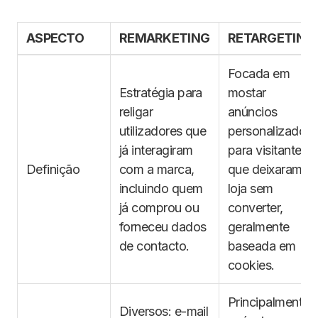
ASPECTO
REMARKETING
RETARGETING
Focada em
Estratégia para
mostar
religar
anúncios
utilizadores que
personalizados
já interagiram
para visitantes
Definição
com a marca,
que deixaram a
incluindo quem
loja sem
já comprou ou
converter,
forneceu dados
geralmente
de contacto.
baseada em
cookies.
Principalmente
Diversos: e-mail