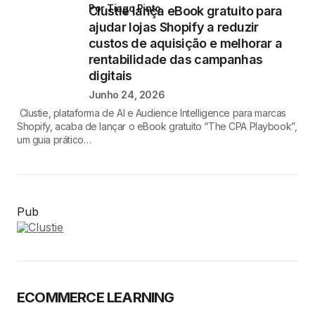
por Tiago Pinto
Clustie lança eBook gratuito para
ajudar lojas Shopify a reduzir
custos de aquisição e melhorar a
rentabilidade das campanhas
digitais
Junho 24, 2026
Clustie, plataforma de AI e Audience Intelligence para marcas
Shopify, acaba de lançar o eBook gratuito “The CPA Playbook”,
um guia prático…
Pub
ECOMMERCE LEARNING