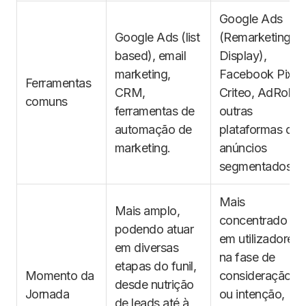
Google Ads
Google Ads (list
(Remarketing
based), email
Display),
marketing,
Facebook Pixel,
Ferramentas
CRM,
Criteo, AdRoll e
comuns
ferramentas de
outras
automação de
plataformas de
marketing.
anúncios
segmentados.
Mais
Mais amplo,
concentrado
podendo atuar
em utilizadores
em diversas
na fase de
etapas do funil,
Momento da
consideração
desde nutrição
Jornada
ou intenção,
de leads até à