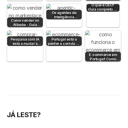
pagamento em
O que é GEO?
Portugal em 2026?
Guia completo de
Os agentes de
Generative
Inteligência
Engine
Como vender no
Artificial já
Optimization…
Alibaba - Guia
compram por nós
Completo para
— e o…
Empresas B2B em
Portugal
Pesquisa com IA
Portugal está a
está a mudar a
perder a corrida da
decisão de compra
IA no e-commerce
— mas…
E-commerce em
Portugal! Como
funciona?
JÁ LESTE?