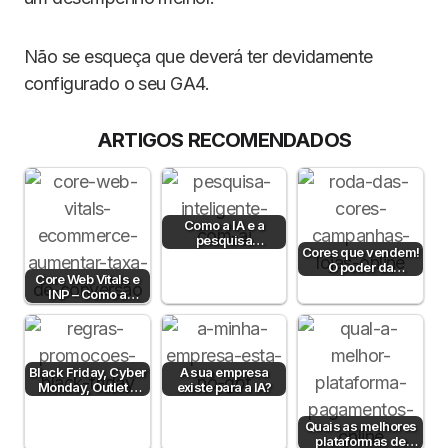
Não se esqueça que deverá ter devidamente
configurado o seu GA4.
ARTIGOS RECOMENDADOS
Como a IA e a
pesquisa
Cores que vendem!
semântica podem
O poder da
aumentar a taxa de
Core Web Vitals e
psicologia da cor
conversão?
INP – Como a
para aumentar…
Velocidade e
Interatividade do…
Black Friday, Cyber
A sua empresa
Monday, Outlet e
existe para a IA?
Dia sem IVA! Posso
comunicar?
Quais as melhores
plataformas de