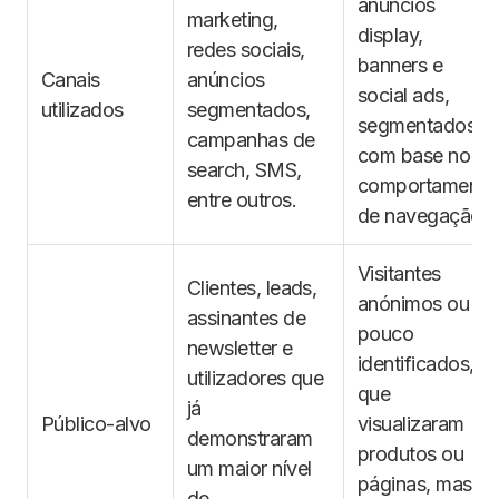
anúncios
marketing,
display,
redes sociais,
banners e
Canais
anúncios
social ads,
utilizados
segmentados,
segmentados
campanhas de
com base no
search, SMS,
comportamento
entre outros.
de navegação.
Visitantes
Clientes, leads,
anónimos ou
assinantes de
pouco
newsletter e
identificados,
utilizadores que
que
já
Público-alvo
visualizaram
demonstraram
produtos ou
um maior nível
páginas, mas
de