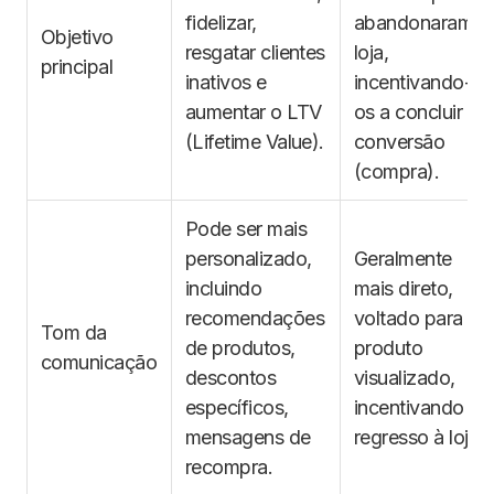
fidelizar,
abandonaram a
Objetivo
resgatar clientes
loja,
principal
inativos e
incentivando-
aumentar o LTV
os a concluir a
(Lifetime Value).
conversão
(compra).
Pode ser mais
personalizado,
Geralmente
incluindo
mais direto,
recomendações
voltado para o
Tom da
de produtos,
produto
comunicação
descontos
visualizado,
específicos,
incentivando o
mensagens de
regresso à loja.
recompra.