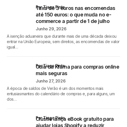
por Tiago Pinto
Taxa de 3 euros nas encomendas
até 150 euros: o que muda no e-
commerce a partir de 1 de julho
Junho 29, 2026
A isenção aduaneira que durante mais de uma década deixou
entrar na União Europeia, sem direitos, as encomendas de valor
igual…
por Tiago Pinto
Guia da Klarna para compras online
mais seguras
Junho 27, 2026
A época de saldos de Verão é um dos momentos mais
entusiasmantes do calendário de compras e, para alguns, um
dos…
por Tiago Pinto
Clustie lança eBook gratuito para
ajudar lojas Shopify a reduzir