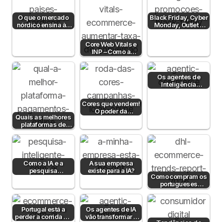
O que o mercado
Black Friday, Cyber
nórdico ensina às
Monday, Outlet e
lojas online
Dia sem IVA! Posso
portuguesas?
comunicar?
Core Web Vitals e
INP – Como a
Velocidade e
Interatividade do…
Os agentes de
Inteligência
Artificial já
compram por nós
Cores que vendem!
— e o…
O poder da
Quais as melhores
psicologia da cor
plataformas de
para aumentar…
pagamento em
Portugal em 2026?
Como a IA e a
A sua empresa
pesquisa
existe para a IA?
Como compram os
semântica podem
portugueses
aumentar a taxa de
online? Estudo DHL
conversão?
2026
Portugal está a
Os agentes de IA
perder a corrida da
vão transformar o