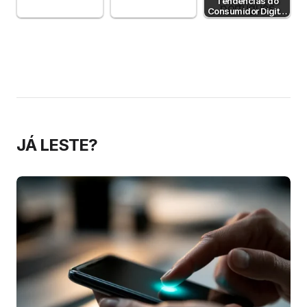
Tendências do
IA no e-commerce
e-commerce até
Consumidor Digital
— mas…
2030
em Portugal 2025:
o que muda…
JÁ LESTE?