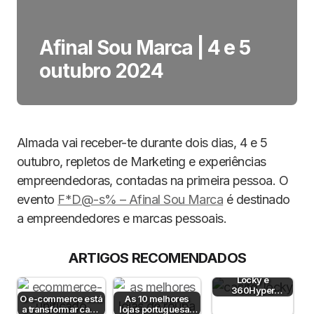
Afinal Sou Marca | 4 e 5
outubro 2024
Almada vai receber-te durante dois dias, 4 e 5
outubro, repletos de Marketing e experiências
empreendedoras, contadas na primeira pessoa. O
evento
F*D@-s% – Afinal Sou Marca
é destinado
a empreendedores e marcas pessoais.
ARTIGOS RECOMENDADOS
Locky e
360Hyper
O e-commerce está
As 10 melhores
instalam cacifo
a transformar cada
lojas portuguesas
refrigerado