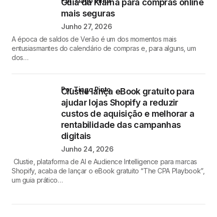
por Tiago Pinto
Guia da Klarna para compras online
mais seguras
Junho 27, 2026
A época de saldos de Verão é um dos momentos mais
entusiasmantes do calendário de compras e, para alguns, um
dos…
por Tiago Pinto
Clustie lança eBook gratuito para
ajudar lojas Shopify a reduzir
custos de aquisição e melhorar a
rentabilidade das campanhas
digitais
Junho 24, 2026
Clustie, plataforma de AI e Audience Intelligence para marcas
Shopify, acaba de lançar o eBook gratuito “The CPA Playbook”,
um guia prático…