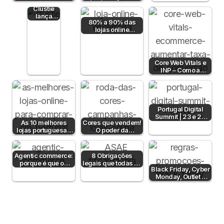
conteúdo num
de roupa online -
Clustie
ponto de venda
2026
lança
80% a 90% das
eBook
lojas online
gratuito
portuguesas
para
fecham antes de…
ajudar
lojas
Shopify
Core Web Vitals e
a…
INP – Como a
Velocidade e
Interatividade do…
Portugal Digital
Summit | 23 e 24
As 10 melhores
Cores que vendem!
de outubro 2024
lojas portuguesas
O poder da
de roupa online
psicologia da cor
para aumentar…
Agentic commerce:
8 Obrigações
porque é que os
legais que todas as
Black Friday, Cyber
consumidores vão
lojas online em
Monday, Outlet e
comprar…
Portugal têm…
Dia sem IVA! Posso
comunicar?