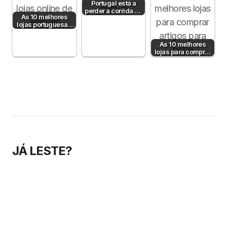
Portugal está a
perder a corrida da
As 10 melhores
IA no e-commerce
lojas portuguesas
— mas…
de produtos para
animais
As 10 melhores
lojas para comprar
artigos para bebé
JÁ LESTE?