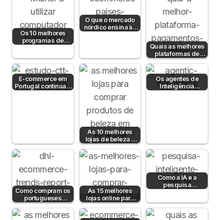
O que o mercado
nórdico ensina às
Os 10 melhores
lojas online
programas de
portuguesas?
Quais as melhores
faturação para lojas
plataformas de
online
pagamento em
Portugal em 2026?
E-commerce em
Os agentes de
Portugal continua a
Inteligência
crescer em 2026
Artificial já
compram por nós
— e o…
As 10 melhores
lojas de beleza e
cosmética online
em Portugal
Como a IA e a
pesquisa
Como compram os
As 15 melhores
semântica podem
portugueses
lojas online para
aumentar a taxa de
online? Estudo DHL
comprar prendas
conversão?
2026
de Natal em
Portugal