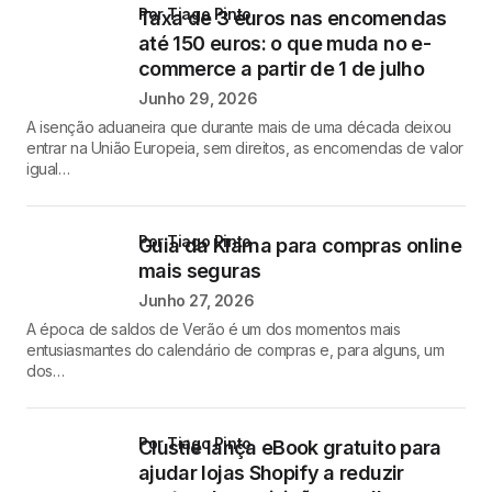
por Tiago Pinto
Taxa de 3 euros nas encomendas
até 150 euros: o que muda no e-
commerce a partir de 1 de julho
Junho 29, 2026
A isenção aduaneira que durante mais de uma década deixou
entrar na União Europeia, sem direitos, as encomendas de valor
igual…
por Tiago Pinto
Guia da Klarna para compras online
mais seguras
Junho 27, 2026
A época de saldos de Verão é um dos momentos mais
entusiasmantes do calendário de compras e, para alguns, um
dos…
por Tiago Pinto
Clustie lança eBook gratuito para
ajudar lojas Shopify a reduzir