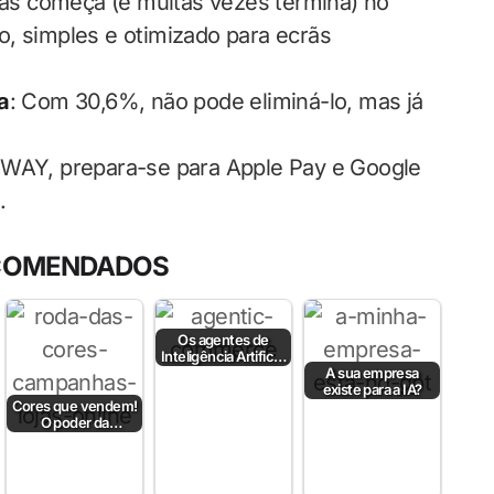
ras começa (e muitas vezes termina) no
, simples e otimizado para ecrãs
a
: Com 30,6%, não pode eliminá-lo, mas já
WAY, prepara-se para Apple Pay e Google
.
COMENDADOS
Os agentes de
Inteligência Artificial
já compram por nós
A sua empresa
— e o…
existe para a IA?
Cores que vendem!
O poder da
psicologia da cor
para aumentar…