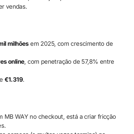
er vendas.
mil milhões
em 2025, com crescimento de
es online
, com penetração de 57,8% entre
de
€1.319
.
m MB WAY no checkout, está a criar fricção
es.