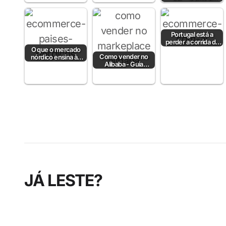
Velocidade e
Interatividade do…
Portugal está a
perder a corrida da
O que o mercado
IA no e-commerce
Como vender no
nórdico ensina às
— mas…
Alibaba - Guia
lojas online
Completo para
portuguesas?
Empresas B2B em
Portugal
JÁ LESTE?