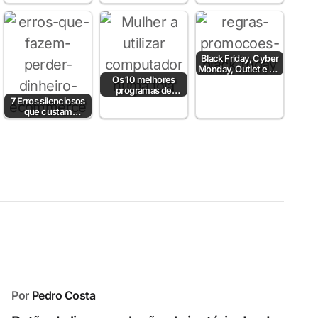
Black Friday, Cyber
Monday, Outlet e Dia
Os 10 melhores
sem IVA! Posso
programas de
comunicar?
7 Erros silenciosos
faturação para lojas
que custam
online
milhares ao
ecommerce
português em 2026
Por
Pedro Costa