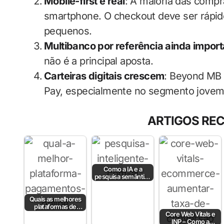
Mobile-first é real
: A maioria das comp
smartphone. O checkout deve ser rápido
pequenos.
Multibanco por referência ainda import
não é a principal aposta.
Carteiras digitais crescem
: Beyond MB 
Pay, especialmente no segmento jovem
ARTIGOS RE
Como a IA e a
pesquisa semântica
podem aumentar a
taxa de conversão?
Quais as melhores
plataformas de
pagamento em
Core Web Vitals e
Portugal em 2026?
INP – Como a