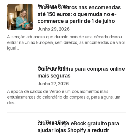
por Tiago Pinto
Taxa de 3 euros nas encomendas
até 150 euros: o que muda no e-
commerce a partir de 1 de julho
Junho 29, 2026
A isenção aduaneira que durante mais de uma década deixou
entrar na União Europeia, sem direitos, as encomendas de valor
igual…
por Tiago Pinto
Guia da Klarna para compras online
mais seguras
Junho 27, 2026
A época de saldos de Verão é um dos momentos mais
entusiasmantes do calendário de compras e, para alguns, um
dos…
por Tiago Pinto
Clustie lança eBook gratuito para
ajudar lojas Shopify a reduzir