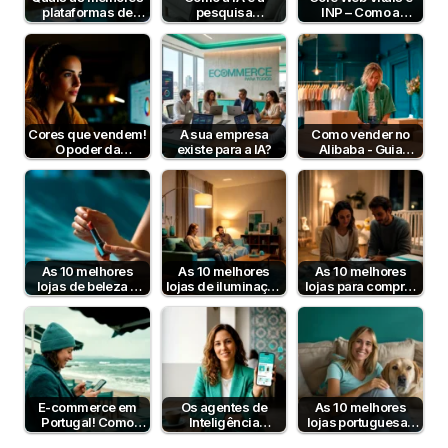
plataformas de
pesquisa
INP – Como a
pagamento em
semântica podem
Velocidade e
Portugal em 2026?
aumentar a taxa de
Interatividade do…
conversão?
Cores que vendem!
A sua empresa
Como vender no
O poder da
existe para a IA?
Alibaba - Guia
psicologia da cor
Completo para
para aumentar…
Empresas B2B em
Portugal
As 10 melhores
As 10 melhores
As 10 melhores
lojas de beleza e
lojas de iluminação
lojas para comprar
cosmética online
em Portugal
artigos para bebé
em Portugal
E-commerce em
Os agentes de
As 10 melhores
Portugal! Como
Inteligência
lojas portuguesas
funciona?
Artificial já
de produtos para