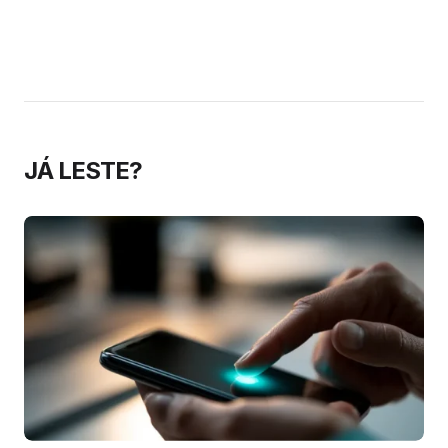
compram por nós
animais
— e o…
JÁ LESTE?