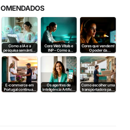
COMENDADOS
Como a IA e a
Core Web Vitals e
Cores que vendem!
pesquisa semântica
INP – Como a
O poder da
podem aumentar a
Velocidade e
psicologia da cor
taxa de conversão?
Interatividade do…
para aumentar…
E-commerce em
Os agentes de
Como escolher uma
Portugal continua a
Inteligência Artificial
transportadora para
crescer em 2026
já compram por nós
e-commerce: Guia
— e o…
Prático