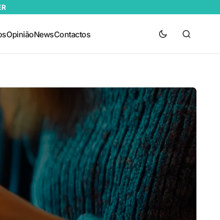
ER
os
Opinião
News
Contactos