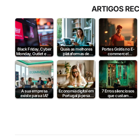
ARTIGOS RE
Black Friday, Cyber
Quais as melhores
Portes Grátis no E-
Monday, Outlet e Dia
plataformas de
commerce!
sem IVA! Posso
pagamento em
Vantagens e
comunicar?
Portugal em 2026?
Estratégias
A sua empresa
Economia digital em
7 Erros silenciosos
existe para a IA?
Portugal já pesa
que custam
39% da produção
milhares ao
nacional
ecommerce
português em 2026