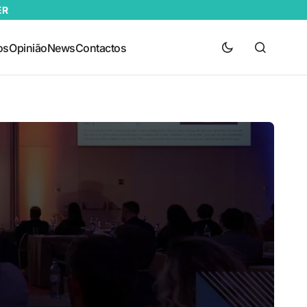
ER
os
Opinião
News
Contactos