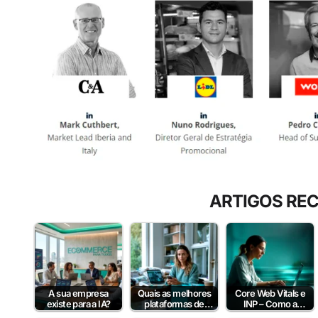
ARTIGOS RE
A sua empresa
Quais as melhores
Core Web Vitals e
existe para a IA?
plataformas de
INP – Como a
pagamento em
Velocidade e