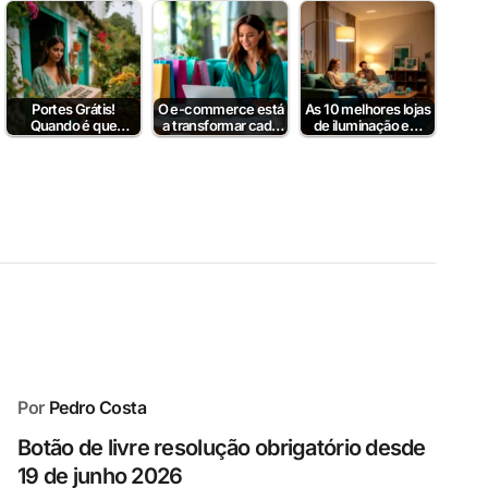
Empresas B2B em
— mas…
para aumentar…
Portugal
Portes Grátis!
O e-commerce está
As 10 melhores lojas
Quando é que
a transformar cada
de iluminação em
fazem sentido?
conteúdo num
Portugal
ponto de venda
Por
Pedro Costa
Botão de livre resolução obrigatório desde
19 de junho 2026