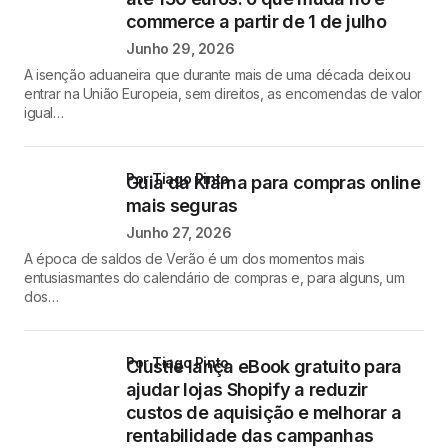
commerce a partir de 1 de julho
Junho 29, 2026
A isenção aduaneira que durante mais de uma década deixou
entrar na União Europeia, sem direitos, as encomendas de valor
igual…
por Tiago Pinto
Guia da Klarna para compras online
mais seguras
Junho 27, 2026
A época de saldos de Verão é um dos momentos mais
entusiasmantes do calendário de compras e, para alguns, um
dos…
por Tiago Pinto
Clustie lança eBook gratuito para
ajudar lojas Shopify a reduzir
custos de aquisição e melhorar a
rentabilidade das campanhas