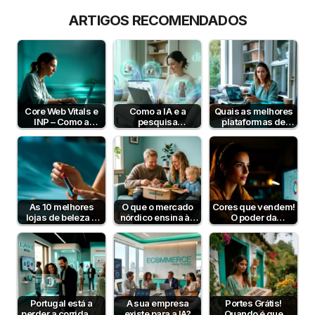
ARTIGOS RECOMENDADOS
Core Web Vitals e
Como a IA e a
Quais as melhores
INP – Como a
pesquisa
plataformas de
Velocidade e
semântica podem
pagamento em
Interatividade do…
aumentar a taxa de
Portugal em 2026?
conversão?
As 10 melhores
O que o mercado
Cores que vendem!
lojas de beleza e
nórdico ensina às
O poder da
cosmética online
lojas online
psicologia da cor
em Portugal
portuguesas?
para aumentar…
Portugal está a
A sua empresa
Portes Grátis!
perder a corrida da
existe para a IA?
Quando é que