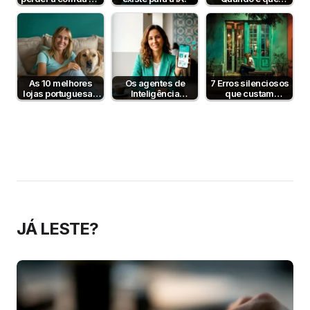
IA no e-commerce
fazem sentido?
— mas…
As 10 melhores
Os agentes de
7 Erros silenciosos
lojas portuguesas
Inteligência
que custam
de produtos para
Artificial já
milhares ao
animais
compram por nós
ecommerce
— e o…
português em
2026
JÁ LESTE?