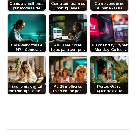
Quais as melhores
Como compram os
Como vender no
plataformas de
portugueses
Alibaba - Guia
pagamento em
online? Estudo DHL
Completo para
Portugal em 2026?
2026
Empresas B2B em
Portugal
Core Web Vitals e
As 10 melhores
Black Friday, Cyber
INP – Como a
lojas para comprar
Monday, Outlet e
Velocidade e
tecnologia
Dia sem IVA! Posso
Interatividade do…
comunicar?
Economia digital
As 25 melhores
Portes Grátis!
em Portugal já pesa
lojas online para
Quando é que
39% da produção
comprar em
fazem sentido?
nacional
Portugal