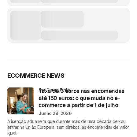
ECOMMERCE NEWS
por Tiago Pinto
Taxa de 3 euros nas encomendas
até 150 euros: o que muda no e-
commerce a partir de 1 de julho
Junho 29, 2026
A isenção aduaneira que durante mais de uma década deixou
entrar na União Europeia, sem direitos, as encomendas de valor
igual…