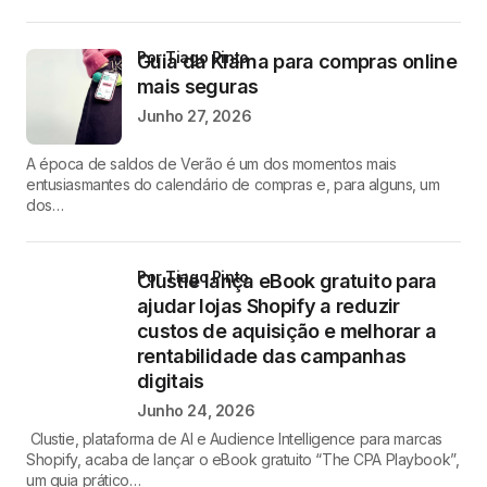
por Tiago Pinto
Guia da Klarna para compras online
mais seguras
Junho 27, 2026
A época de saldos de Verão é um dos momentos mais
entusiasmantes do calendário de compras e, para alguns, um
dos…
por Tiago Pinto
Clustie lança eBook gratuito para
ajudar lojas Shopify a reduzir
custos de aquisição e melhorar a
rentabilidade das campanhas
digitais
Junho 24, 2026
Clustie, plataforma de AI e Audience Intelligence para marcas
Shopify, acaba de lançar o eBook gratuito “The CPA Playbook”,
um guia prático…