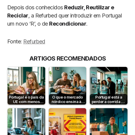
Depois dos conhecidos
Reduzir, Reutilizar e
Reciclar
, a Refurbed quer introduzir em Portugal
um novo ‘R’, o de
Recondicionar
.
Fonte:
Refurbed
ARTIGOS RECOMENDADOS
Portugal é o país da
O que o mercado
Portugal está a
UE com menos
nórdico ensina às
perder a corrida da
problemas nas
lojas online
IA no e-commerce
compras online.
portuguesas?
— mas…